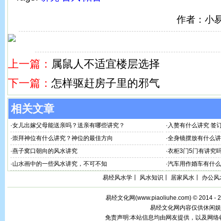
作者：小
上一篇：
属鼠人不适宜楼层选择
下一篇：
怎样驱赶房子里的邪气
相关文章
·
女儿出嫁父母能送亲吗？送亲有哪些讲究？
·
入赘有什么讲究 签
·
崇拜神位有什么讲究？神位的最佳方向
·
全身镜摆放有什么讲
·
燕子窝口朝向的风水讲究
·
衣柜3门5门有讲究
·
山水画中的一些风水讲究，不可不知
·
汽车用作婚车有什么
易经风水学
丨
风水知识
丨
居家风水
丨
办公风
易经文化网(
www.piaoliuhe.com
) © 2014 -
易经文化网内容仅供休闲娱
免责声明:本站信息均由网友提供，以及网