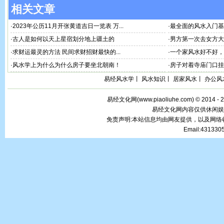
相关文章
·
2023年公历11月开张黄道吉日一览表 万...
·
最全面的风水入门基
·
古人是如何以天上星宿划分地上疆土的
·
男方第一次去女方大忌
·
求财运最灵的方法 民间求财招财最快的...
·
一个家风水好不好，看
·
风水学上为什么为什么房子要坐北朝南！
·
房子对着寺庙门口挂
易经风水学
丨
风水知识
丨
居家风水
丨
办公风
易经文化网(
www.piaoliuhe.com
) © 2014 -
易经文化网内容仅供休闲娱
免责声明:本站信息均由网友提供，以及网
Email:43133