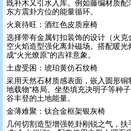
既补木又引水入库。例如藤编材质配
东方震卦方位的能量循环。
火衰待旺：酒红色皮质座椅
选择带有金属钉扣装饰的设计（火克
空火焰造型强化离卦磁场。搭配暖光
成“火光燎原”的吉祥意象。
土虚受困：琥珀黄仿石纹椅
采用天然石材质感表面，嵌入圆形铜
地载物”格局。坐垫填充决明子等种
谷丰登的土地能量。
金薄难聚：钛合金框架银灰椅
几何切割造型增强乾卦刚锐之气，扶