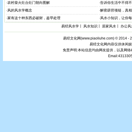
·
农村柴火灶台灶门朝向图解
·
告诉你生活中不得不
·
风的风水学概念
·
解密辟邪项链，真相
·
家有这十种东西必破财，趁早处理
·
风水小知识，让你每
易经风水学
丨
风水知识
丨
居家风水
丨
办公风
易经文化网(
www.piaoliuhe.com
) © 2014 -
易经文化网内容仅供休闲娱
免责声明:本站信息均由网友提供，以及网
Email:43133