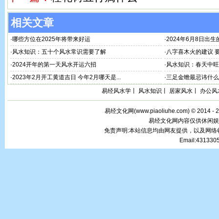
相关文章
·
哪些方位在2025年将带来好运
·
2024年6月8日出生
·
风水知识：五十个风水常识需要了解
·
八字喜木火的建议 
·
2024开年的第一天风水开运六招
·
风水知识：春天中旺
·
2023年2月开工黄道吉日 今年2月哪天是...
·
三足金蟾最忌讳什么
易经风水学
丨
风水知识
丨
居家风水
丨
办公风
易经文化网(
www.piaoliuhe.com
) © 2014 -
易经文化网内容仅供休闲娱
免责声明:本站信息均由网友提供，以及网
Email:43133