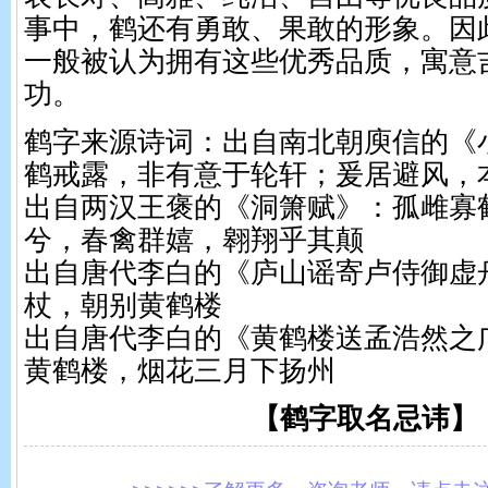
事中，鹤还有勇敢、果敢的形象。因
一般被认为拥有这些优秀品质，寓意
功。
鹤字来源诗词：出自南北朝庾信的《
鹤戒露，非有意于轮轩；爰居避风，
出自两汉王褒的《洞箫赋》：孤雌寡
兮，春禽群嬉，翱翔乎其颠
出自唐代李白的《庐山谣寄卢侍御虚
杖，朝别黄鹤楼
出自唐代李白的《黄鹤楼送孟浩然之
黄鹤楼，烟花三月下扬州
【鹤字取名忌讳】