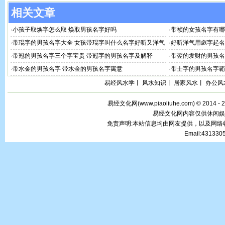
相关文章
·
小孩子取焕字怎么取 焕取男孩名字好吗
·
带祯的女孩名字有哪
·
带琨字的男孩名字大全 女孩带琨字叫什么名字好听又洋气
·
好听洋气用彪字起名
·
带冠的男孩名字三个字宝贵 带冠字的男孩名字及解释
·
带翌的发财的男孩名
·
带水金的男孩名字 带水金的男孩名字寓意
·
带士字的男孩名字霸
易经风水学
丨
风水知识
丨
居家风水
丨
办公风
易经文化网(
www.piaoliuhe.com
) © 2014 -
易经文化网内容仅供休闲娱
免责声明:本站信息均由网友提供，以及网
Email:43133