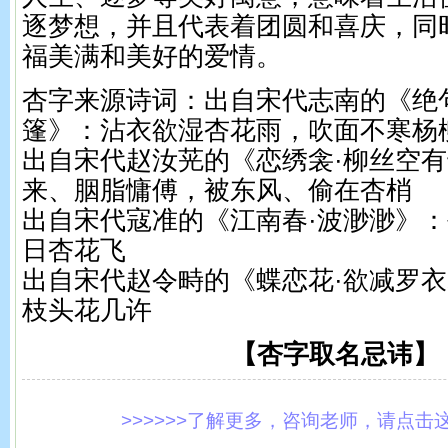
逐梦想，并且代表着团圆和喜庆，同
福美满和美好的爱情。
杏字来源诗词：出自宋代志南的《绝
篷》：沾衣欲湿杏花雨，吹面不寒杨
出自宋代赵汝茪的《恋绣衾·柳丝空
来、胭脂慵傅，被东风、偷在杏梢
出自宋代寇准的《江南春·波渺渺》
日杏花飞
出自宋代赵令畤的《蝶恋花·欲减罗
枝头花几许
【杏字取名忌讳】
>>>>>>了解更多，咨询老师，请点击这里!