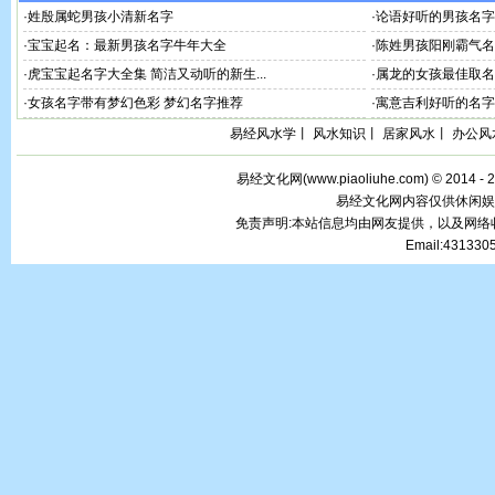
·
姓殷属蛇男孩小清新名字
·
论语好听的男孩名字
·
宝宝起名：最新男孩名字牛年大全
·
陈姓男孩阳刚霸气名字
·
虎宝宝起名字大全集 简洁又动听的新生...
·
属龙的女孩最佳取名
·
女孩名字带有梦幻色彩 梦幻名字推荐
·
寓意吉利好听的名字
易经风水学
丨
风水知识
丨
居家风水
丨
办公风
易经文化网(
www.piaoliuhe.com
) © 2014 -
易经文化网内容仅供休闲娱
免责声明:本站信息均由网友提供，以及网
Email:43133