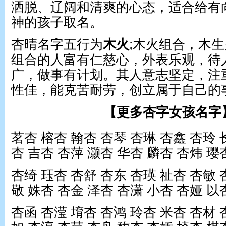
洒脱、辽阔和清爽的心态，适合给有
神的孩子取名。
杏晴名字五行为
木火
;木火组合，木
组合的人富有仁慈心，外表乐观，待
广，做事有计划。其人意志坚定，注
性佳，能克苦耐劳，创立属于自己的
【更多杏字女孩名字
茗杏 榕杏 翰杏 杏琴 杏琳 杏鑫 杏玲 
杏 吉杏 杏萍 灏杏 华杏 麟杏 杏炜 璎
杏绮 珏杏 杏舒 杏东 杏瑛 祉杏 杏敏 
敬 姝杏 杏金 泽杏 杏潇 小杏 杏娅 以
杏函 杏滢 堉杏 杏鸿 玲杏 米杏 杏材 