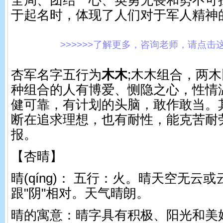
全局、团结一心、英勇无畏和势不可
于起名时，体现了人们对于军人精神
>>>>>>了解更多，咨询老师，请点击这里!
杏军名字五行为
木木
;木木组合，两
种组合的人有博爱、恻隐之心，性情
健可靠，有计划的头脑，敢作敢当。
断在追求理想，也有耐性，能克苦耐
报。
【杏晴】
晴(qínɡ)： 五行：火。 晴天空无云
跟"阴"相对。天气晴朗。
晴的寓意：晴字具有积极、阳光和美