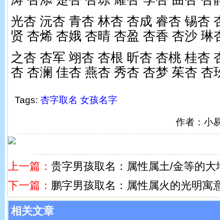
光杏 沅杏 青杏 林杏 杏成 睿杏 锡杏 
贤 杏烯 杏娥 杏晴 杏盈 杏香 杏沙 琳
之杏 杏军 翊杏 杏根 昕杏 杏桃 桂杏 
杏 杏澜 佳杏 燕杏 秀杏 杏梦 茱杏 杏
Tags:
杏字取名
女孩名字
作者：小
上一篇：
贵字男孩取名：属性属土/金等的大
下一篇：
鹏字男孩取名：属性属火的光明寓
相关文章