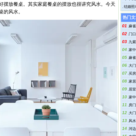
好摆放餐桌。其实家庭餐桌的摆放也很讲究风水。今天
花之法
.
结婚照
桌的风水。
量
热门文
01
.
麻雀
02
.
门口
03
.
九紫
04
.
家中
05
.
麻雀
06
.
大门
07
.
买房
08
.
家居
09
.
居室
10
.
家中
11
.
房门
12
.
大门
13
技巧
.
风水
14
.
河边