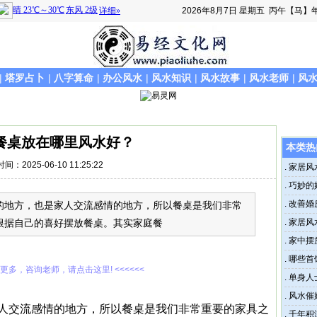
2026年8月7日
星期五
丙午【马】年
|
塔罗占卜
|
八字算命
|
办公风水
|
风水知识
|
风水故事
|
风水老师
|
风
餐桌放在哪里风水好？
本类热
时间：2025-06-10 11:25:22
.
家居风
.
巧妙的
.
改善婚
的地方，也是家人交流感情的地方，所以餐桌是我们非常
根据自己的喜好摆放餐桌。其实家庭餐
.
家居风
.
家中摆
.
哪些首
解更多，咨询老师，请点击这里! <<<<<<
.
单身人
.
风水催
人交流感情的地方，所以餐桌是我们非常重要的家具之
.
千年积