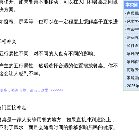
桌移开。如果餐桌不能移动，可以在大门和餐桌之间设
本类固
决方案。
·
家居厕
如窗帘、屏幕等，也可以在一定程度上缓解桌子直接进
·
风水学
·
在家中
·
居室的
行相冲突
·
如何通
五行属性不同，对不同的人也有不同的影响。
·
家居的
·
家居软
户主的五行属性，然后选择合适的位置摆放餐桌。你不
·
河边房
这会让人感到不幸。
·
家居里
·
202
解更多，咨询老师，请点击这里! <<<<<<
被门直接冲走
，餐桌是一家人安静用餐的地方。如果直接冲到道路上，
不利于风水，而且会随着时间的推移影响居民的健康。