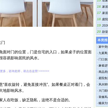
15
.
在家
16
.
家居
17
.
家居
18
.
庭院
19
.
20
20
.
卧室
本类推
大门
·
家中突
免面对门的位置，门是住宅的入口，如果桌子的位置面
·
九紫离
很容易影响居民的风水。
·
门口放
吗
·
麻雀进
解更多，咨询老师，请点击这里! <<<<<<
·
商品房
·
庭院鱼
意“喜欢旋转，避免直接冲洗”。如果餐桌正对着门，会
·
风水财
大地影响风水。
·
大门前
·
装修风
家人在吃饭，缺乏隐私，这绝不是合适的。
·
睡床方