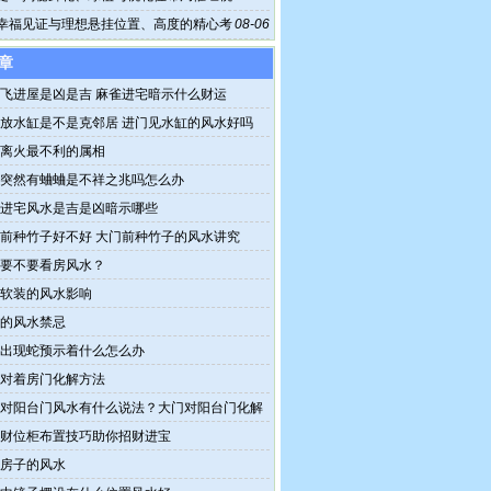
幸福见证与理想悬挂位置、高度的精心考
08-06
章
飞进屋是凶是吉 麻雀进宅暗示什么财运
放水缸是不是克邻居 进门见水缸的风水好吗
离火最不利的属相
突然有蛐蛐是不祥之兆吗怎么办
进宅风水是吉是凶暗示哪些
前种竹子好不好 大门前种竹子的风水讲究
要不要看房风水？
软装的风水影响
的风水禁忌
出现蛇预示着什么怎么办
对着房门化解方法
对阳台门风水有什么说法？大门对阳台门化解
财位柜布置技巧助你招财进宝
房子的风水