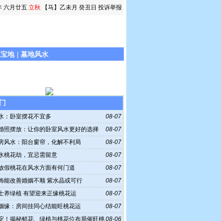
 六月廿五
立秋
【马】乙未月 癸丑日
投诉举报
水宝地
|
墓地风水
门
水：卧室摆花不宜多
08-07
婚照摆放：让你的卧室风水更好的选择
08-07
房风水：阳台窗帘，化解不利局
08-07
水桃花劫，宜忌需留意
08-07
放假桃花在风水方面有何门道
08-07
饰能改善婚姻不顺 紫水晶或可行
08-07
士养绿植 有望迎来正缘桃花运
08-07
姻缘：房间挂同心结能旺桃花运
08-07
淀！揭秘鲜花、绿植与桃花位布局催旺桃
08-06