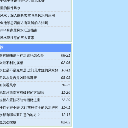
中镜子摆设在什么位置风水好
里的摆件风水
风水：深入解析玄空飞星风水的运用
鱼池禁忌西南方有破解的方法吗
26年4月家居风水旺运指南
风水应注意的三大要素
荐
然有蛐蛐是不祥之兆吗怎么办
08-21
火最不利的属相
02-06
水缸是不是克邻居 进门见水缸的风水好
10-11
宅风水是吉是凶暗示哪些
05-05
如何看风水
10-25
池禁忌西南方有破解的方法吗
11-26
位柜布置技巧助你招财进宝
12-29
种竹子好不好 大门前种竹子的风水讲究
11-01
水都有哪些要注意的地方？
12-11
位怎么摆放
02-03