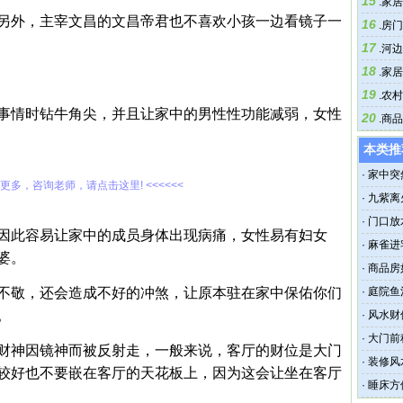
15
.
家居
另外，主宰文昌的文昌帝君也不喜欢小孩一边看镜子一
16
.
房门
17
.
河边
18
.
家居
19
.
农村
事情时钻牛角尖，并且让家中的男性性功能减弱，女性
20
.
商品
本类推
·
家中突
解更多，咨询老师，请点击这里! <<<<<<
·
九紫离
·
门口放
因此容易让家中的成员身体出现病痛，女性易有妇女
吗
·
麻雀进
婆。
·
商品房
不敬，还会造成不好的冲煞，让原本驻在家中保佑你们
·
庭院鱼
。
·
风水财
·
大门前
财神因镜神而被反射走，一般来说，客厅的财位是大门
·
装修风
较好也不要嵌在客厅的天花板上，因为这会让坐在客厅
·
睡床方