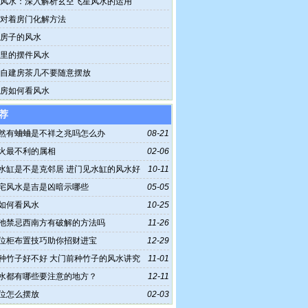
风水：深入解析玄空飞星风水的运用
对着房门化解方法
房子的风水
里的摆件风水
自建房茶几不要随意摆放
房如何看风水
荐
然有蛐蛐是不祥之兆吗怎么办
08-21
火最不利的属相
02-06
水缸是不是克邻居 进门见水缸的风水好
10-11
宅风水是吉是凶暗示哪些
05-05
如何看风水
10-25
池禁忌西南方有破解的方法吗
11-26
位柜布置技巧助你招财进宝
12-29
种竹子好不好 大门前种竹子的风水讲究
11-01
水都有哪些要注意的地方？
12-11
位怎么摆放
02-03