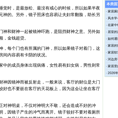
本类固
睡觉时，是最放松、最没有戒心的时候，所以如果半夜
·
家居厕
元神的。另外，镜子照床也容易让夫妇常翻脸，助长另
·
风水学
·
在家中
门神和财神一起被镜神吓跑，是阻挡财神之意。另外如
·
居室的
顺，金钱超贷。
·
如何通
·
家居的
神，每个门也有所属的门神，所以如果镜子对着门，这
·
家居软
房间内容易有卡阴的状况。
·
河边房
家中的成员身体出现病痛，女性易有妇女病，男性则常
·
家居里
·
202
财神因镜神而被反射走，一般来说，客厅的财位是大门
较好也不要嵌在客厅的天花板上，因为这会让坐在客厅
正对神明桌，不仅对神明大不敬，还会造成不好的冲
明，因镜子产生的冲气而离开。镜子较好不要对着厕所