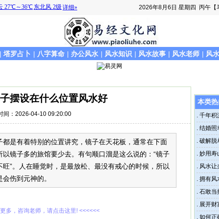
2026年8月6日
星期四
丙午【
|
塔罗占卜
|
八字算命
|
办公风水
|
风水知识
|
风水故事
|
风水老师
|
风
子摆设在什么位置风水好
本类热
时间：2026-04-10 09:20:00
.
千年积
花之法
.
结婚照
量
.
破解脱
子都是有着特别的位置讲究，镜子在天花板，通常在下面
籍
所以镜子多的旅馆要少去。有句顺口溜是这么说的：“镜子
.
妙用寿
不旺”。人在睡觉时，是最放松、最没有戒心的时候，所以
.
风水让
是会伤到元神的。
.
拥有风
.
石敢当
.
展开财
解更多，咨询老师，请点击这里! <<<<<<
.
如何正