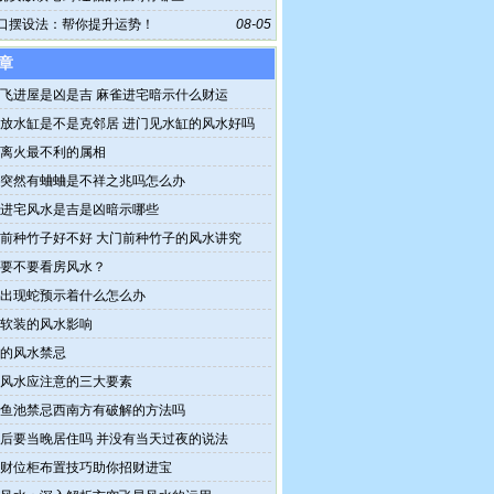
口摆设法：帮你提升运势！
08-05
章
飞进屋是凶是吉 麻雀进宅暗示什么财运
放水缸是不是克邻居 进门见水缸的风水好吗
离火最不利的属相
突然有蛐蛐是不祥之兆吗怎么办
进宅风水是吉是凶暗示哪些
前种竹子好不好 大门前种竹子的风水讲究
要不要看房风水？
出现蛇预示着什么怎么办
软装的风水影响
的风水禁忌
风水应注意的三大要素
鱼池禁忌西南方有破解的方法吗
后要当晚居住吗 并没有当天过夜的说法
财位柜布置技巧助你招财进宝