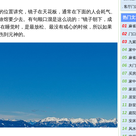
.
客厅门
的位置讲究，镜子在天花板，通常在下面的人会耗气、
热门文
旅馆要少去。有句顺口溜是这么说的：“镜子朝下，成
01
.
麻雀
人在睡觉时，是最放松、最没有戒心的时候，所以如果
02
伤到元神的。
.
门口
03
.
九紫
04
.
家中
05
.
麻雀
06
.
大门
07
.
买房
08
.
家中
09
.
家居
10
.
居室
11
.
卧室
12
.
庭院
13
.
安床
14
.
风水