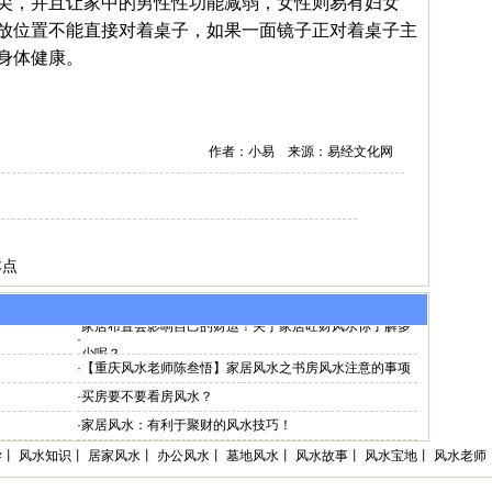
尖，并且让家中的男性性功能减弱，女性则易有妇女
放位置不能直接对着桌子，如果一面镜子正对着桌子主
身体健康。
作者：小易 来源：易经文化网
本点
家居布置会影响自己的财运！关于家居旺财风水你了解多
·
少呢？
·
【重庆风水老师陈叁悟】家居风水之书房风水注意的事项
·
买房要不要看房风水？
·
家居风水：有利于聚财的风水技巧！
学
丨
风水知识
丨
居家风水
丨
办公风水
丨
墓地风水
丨
风水故事
丨
风水宝地
丨
风水老师