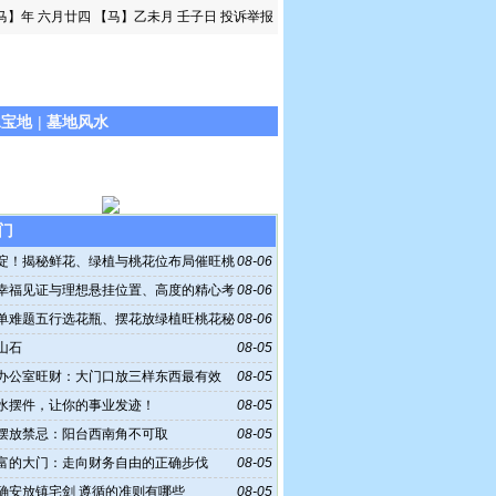
马】年 六月廿四
【马】乙未月 壬子日
投诉举报
水宝地
|
墓地风水
门
淀！揭秘鲜花、绿植与桃花位布局催旺桃
08-06
幸福见证与理想悬挂位置、高度的精心考
08-06
单难题五行选花瓶、摆花放绿植旺桃花秘
08-06
山石
08-05
办公室旺财：大门口放三样东西最有效
08-05
水摆件，让你的事业发迹！
08-05
摆放禁忌：阳台西南角不可取
08-05
富的大门：走向财务自由的正确步伐
08-05
确安放镇宅剑 遵循的准则有哪些
08-05