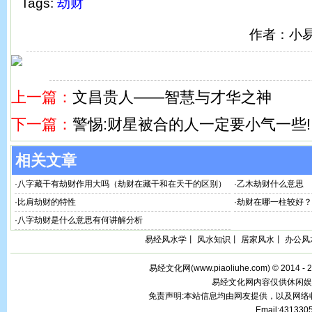
Tags:
劫财
作者：小
上一篇：
文昌贵人——智慧与才华之神
下一篇：
警惕:财星被合的人一定要小气一些!
相关文章
·
八字藏干有劫财作用大吗（劫财在藏干和在天干的区别）
·
乙木劫财什么意思
·
比肩劫财的特性
·
劫财在哪一柱较好？
·
八字劫财是什么意思有何讲解分析
易经风水学
丨
风水知识
丨
居家风水
丨
办公风
易经文化网(
www.piaoliuhe.com
) © 2014 -
易经文化网内容仅供休闲娱
免责声明:本站信息均由网友提供，以及网
Email:43133