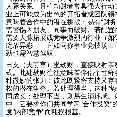
人际关系。月柱劫财者常具强大行动
业上可能成为出色的开拓者或团队领
意味着合作中的潜在挑战：易有"财务
需警惕因朋友、同事而破财。若配置
需要人脉拓展或竞争激烈的行业（如
绽放异彩——它如同你事业竞技场上
劲也需智慧驾驭。
日支（夫妻宫）坐劫财，直接映射亲
式。此处劫财往往意味着伴侣个性鲜
种微妙的张力：彼此既紧密支持又存
权的潜在争夺。若处理得当，这种"势
同成长；处理不当，则易生消耗感。
中，它要求你们共同学习"合作投资"
度"内部竞争"而耗损根基。