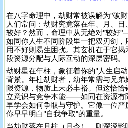
在八字命理中，劫财常被误解为"破财星
人们常问：劫财究竟落在年、月、日
较好？然而，命理中从无绝对"较好"
如同你人生不同阶段里一把双刃剑，
用不好则易生困扰。其玄机在于它揭
段资源分配与人际互动的深层密码。
劫财星在年柱，象征着你的"人生启动
背景。年柱劫财者，幼年常需与兄弟
限资源，物质上未必丰裕。但这恰恰
立意识与竞争本能——如同在资源有
早学会如何争取与守护。它像一位严
你早早明白"自我争取"的重量。
当劫财落在月柱（月令），则深深影