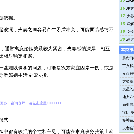
15
.
20
16
.
甲寅
17
.
大器
键依据。
18
.
详解
起波澜，夫妻之间容易产生矛盾冲突，可能面临感情不
19
.
女命
20
.
通过
合”，通常寓意婚姻关系较为紧密，夫妻感情深厚，相互
本类推
姻相对稳定和谐。
·
男命日
·
丁火和
一些难以调和的问题，可能是双方家庭因素干扰，或是
·
女命身
导致婚姻生活充满波折。
·
太极贵
·
夫星入
·
地支六
解更多，咨询老师，请点击这里! <<<<<<
·
婚姻最
·
“财运
模式。
·
禄神在
·
夫妻宫
姻中都有较强的个性和主见，可能在家庭事务决策上容