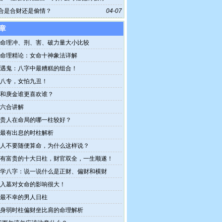
富格
合是合财还是偷情？
04-07
章
命理冲、刑、害、破力量大小比较
命理精论：女命十神象法详解
遇鬼：八字中最糟糕的组合！
八专，女怕九丑！
和庚金谁更喜欢谁？
六合讲解
贵人在命局的哪一柱较好？
最有出息的时柱解析
人不要随便算命，为什么这样说？
有富贵的十大日柱，财官双全，一生顺遂！
学八字：说一说什么是正财、偏财和横财
入墓对女命的影响很大！
最不幸的男人日柱
身弱时柱偏财坐比肩的命理解析