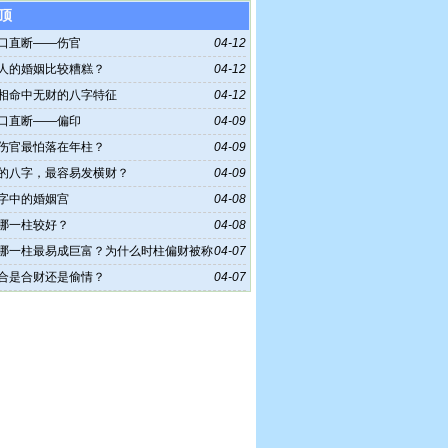
顶
口直断——伤官
04-12
人的婚姻比较糟糕？
04-12
相命中无财的八字特征
04-12
口直断——偏印
04-09
伤官最怕落在年柱？
04-09
的八字，最容易发横财？
04-09
字中的婚姻宫
04-08
哪一柱较好？
04-08
哪一柱最易成巨富？为什么时柱偏财被称
04-07
富格
合是合财还是偷情？
04-07