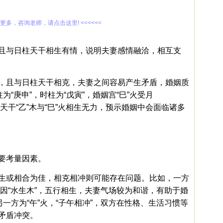
解更多，咨询老师，请点击这里! <<<<<<
且与日柱天干相生有情，说明夫妻感情融洽，相互支
，且与日柱天干相克，夫妻之间容易产生矛盾，婚姻质
为“庚申”，时柱为“戊寅”，婚姻宫“巳”火受月
柱天干“乙”木与“巳”火相生无力，预示婚姻中会面临诸多
要考量因素。
生或相合为佳，相克相冲则可能存在问题。比如，一方
木，因“水生木”，五行相生，夫妻气场较为和谐，有助于婚
另一方为“午”火，“子午相冲”，双方在性格、生活习惯等
矛盾冲突。