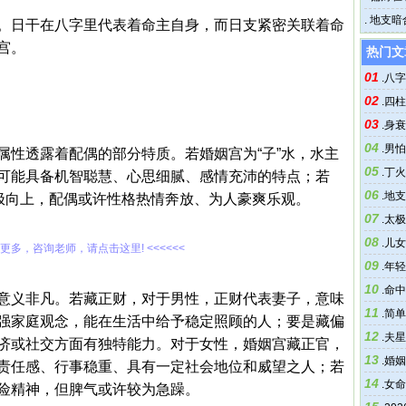
为上等
.
地支暗
。日干在八字里代表着命主自身，而日支紧密关联着命
宫。
热门文
01
.
八字
02
.
四柱
03
.
身衰
04
.
男怕
属性透露着配偶的部分特质。若婚姻宫为“子”水，水主
05
.
丁火
可能具备机智聪慧、心思细腻、感情充沛的特点；若
06
.
地支
积极向上，配偶或许性格热情奔放、为人豪爽乐观。
07
.
太极
08
.
儿女
解更多，咨询老师，请点击这里! <<<<<<
09
.
年轻
10
.
命中
意义非凡。若藏正财，对于男性，正财代表妻子，意味
11
.
简单
强家庭观念，能在生活中给予稳定照顾的人；要是藏偏
12
.
夫星
济或社交方面有独特能力。对于女性，婚姻宫藏正官，
13
.
婚姻
责任感、行事稳重、具有一定社会地位和威望之人；若
14
.
女命
险精神，但脾气或许较为急躁。