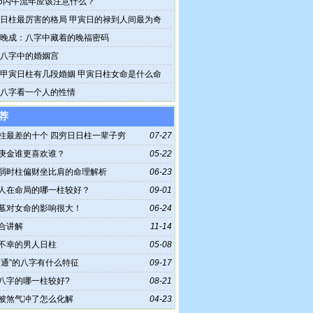
26丙午流年应该注意什么？
日柱最厉害的格局 甲寅日的禄到人间最为奇
晚成：八字中藏着的晚福密码
八字中的婚姻宫
甲寅日柱有几段婚姻 甲寅日柱女命是什么命
八字看一个人的性情
荐
柱最差的十个 四穷日日柱一辈子穷
07-27
庚金谁更喜欢谁？
05-22
弱时柱偏财坐比肩的命理解析
06-23
人在命局的哪一柱较好？
09-01
墓对女命的影响很大！
06-24
合讲解
11-14
不幸的男人日柱
05-08
亨通”的八字有什么特征
09-17
八字的哪一柱较好?
08-21
被煞气冲了怎么化解
04-23