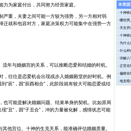
本类固
能力为家庭付出，共同努力经营家庭。
·
十神铁
制严重，夫妻之间可能一方较为强势，另一方相对弱
·
哪些男
择迁就和包容对方，家庭决策权力可能集中在强势一方
·
天生穷
·
十神铁
·
为什么
·
什么样
·
详解八
运、流年与婚姻宫的关系，可以推断恋爱和结婚的时机。
·
正官在
·
偏财在
时，往往是恋爱机会出现或步入婚姻殿堂的好时机。例
为上等
·
地支暗
遇到“辰”，因“辰酉相合”，此阶段就有较大可能恋爱或结
，也可能是解决婚姻问题、结束单身的契机。比如原局
出现“丑”，因“子丑合”，冲的力量被化解，感情状态可能
宫与其他宫位、十神的生克关系，能准确评估婚姻质量。