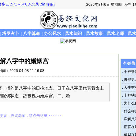
2026年8月6日
星期四
丙午【
|
塔罗占卜
|
八字算命
|
办公风水
|
风水知识
|
风水故事
|
风水老师
|
风
解八字中的婚姻宫
本类热
时间：2026-04-08 11:16:08
.
十神铁
.
哪些男
.
天生穷
宫，指的是八字中的日柱地支。日干在八字里代表着命主
姻配偶状态，故被视为婚姻宫。二、婚
.
十神铁
.
为什么
.
什么样
解更多，咨询老师，请点击这里! <<<<<<
.
详解八
.
正官在
.
偏财在