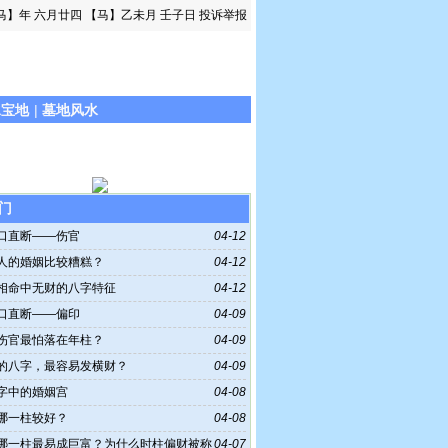
马】年 六月廿四
【马】乙未月 壬子日
投诉举报
水宝地
|
墓地风水
门
口直断——伤官
04-12
人的婚姻比较糟糕？
04-12
相命中无财的八字特征
04-12
口直断——偏印
04-09
伤官最怕落在年柱？
04-09
的八字，最容易发横财？
04-09
字中的婚姻宫
04-08
哪一柱较好？
04-08
哪一柱最易成巨富？为什么时柱偏财被称
04-07