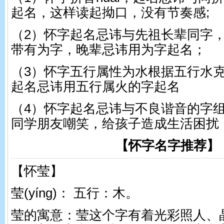
起名，这样读起拗口，没有节奏感;
（2）怀字起名忌讳与先祖长辈同字
带有为字，晚辈忌讳用为字起名；
（3）怀字五行属性为水根据五行水
起名忌讳用五行属火的字起名
（4）怀字起名忌讳与不良谐音的字
同学朋友嘲笑，给孩子造成生活困扰
【怀字名字推荐】
【怀莹】
莹(yínɡ)： 五行：木。
莹的寓意：莹这个字有着光彩照人、