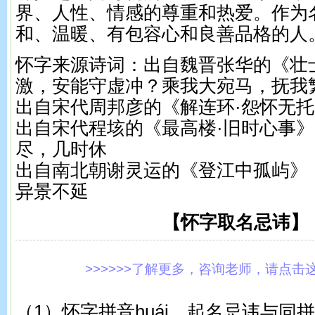
界、人性、情感的尊重和热爱。作为
和、温暖、有包容心和良善品格的人
怀字来源诗词：出自魏晋张华的《壮
激，安能守虚冲？乘我大宛马，抚我
出自宋代周邦彦的《解连环·怨怀无
出自宋代程垓的《最高楼·旧时心事
尽，几时休
出自南北朝谢灵运的《登江中孤屿》
异景不延
【怀字取名忌讳】
>>>>>>了解更多，咨询老师，请点击这里!
（1）怀字拼音huái，起名忌讳与同