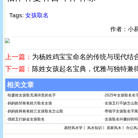
Tags:
女孩取名
作者：小
上一篇：
为杨姓鸡宝宝命名的传统与现代结
下一篇：
陈姓女孩起名宝典，优雅与独特兼
相关文章
·
给廖姓女孩取充满诗意的名字
·
2025年女孩取名名
·
妈妈姓邹爸爸姓方取名女孩
·
女孩五行不缺怎么取
·
妈妈姓韩爸爸姓江女孩取名怎么取
·
带镜字女孩取名字寓
·
强姓五行缺金女孩取名
·
女孩取名叫馨好听吗
易经风水学
丨
风水知识
丨
居家风水
丨
办公风