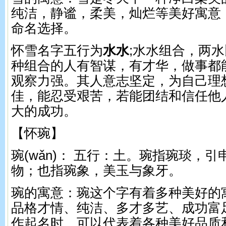
纯洁，静谧，柔美，灿烂等美好寓意
命名选择。
怀雪名字五行为
水水
;水水组合，两
种组合的人有智谋，有才华，做事都
观察力强。其人意志坚定，为自己理
佳，能忍受艰苦，若能团结和信任他
大的成功。
【怀琬】
琬(wǎn)： 五行：土。 琬指琬琰，
物；也指琬象，美玉与象牙。
琬的寓意：琬这个字有着多种美好的
品格才情、纯洁、多才多艺、成功富
作起名时，可以代表着各种美好品质