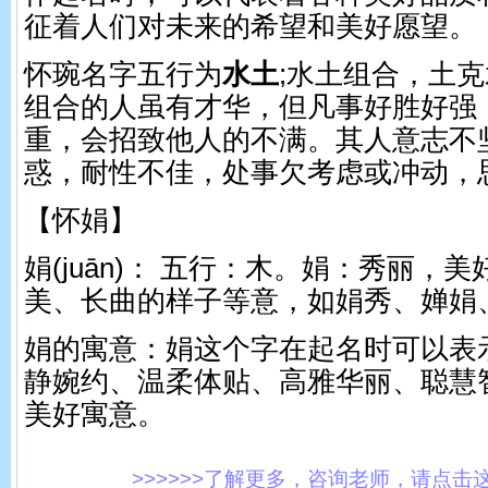
征着人们对未来的希望和美好愿望。
怀琬名字五行为
水土
;水土组合，土
组合的人虽有才华，但凡事好胜好强
重，会招致他人的不满。其人意志不
惑，耐性不佳，处事欠考虑或冲动，
【怀娟】
娟(juān)： 五行：木。 娟：秀丽，
美、长曲的样子等意，如娟秀、婵娟
娟的寓意：娟这个字在起名时可以表
静婉约、温柔体贴、高雅华丽、聪慧
美好寓意。
>>>>>>了解更多，咨询老师，请点击这里!