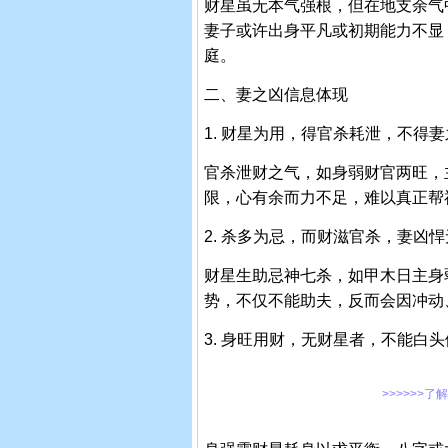
财星虽无本气强根，但在地支余气
妻子或许出身平凡或初期能力不显
庭。
二、妻之凶信息体现
1. 财星为用，得官杀耗泄，不得
官杀泄财之气，如身弱财官两旺，
限，心有余而力不足，难以真正帮
2. 杀多为忌，而财滋官杀，妻凶
财星生助忌神七杀，如甲木日主身
势，不仅不能助夫，反而会因冲动
3. 身旺用财，无财星者，不能白
>>>>>>了