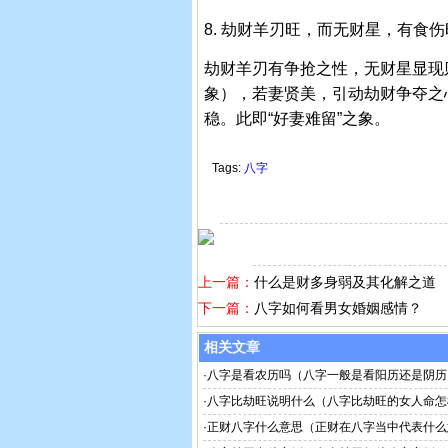
8. 劫财羊刃旺，而无财星，有食
劫财羊刃有争抢之性，无财星显现
象），若妻贤美，引动劫财争夺之
稳。此即“好妻难留”之象。
Tags:
八字
上一篇：
什么是财多身弱及其化解之道
下一篇：
八字如何看男女婚姻感情？
相关文章
·
八字是看农历吗（八字一般是看阳历还是阴历
·
八字比劫旺说明什么（八字比劫旺的女人命怎
·
正财八字什么意思（正财在八字当中代表什么