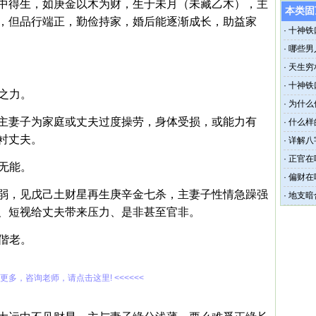
中得生，如庚金以木为财，生于未月（未藏乙木），主
本类固
，但品行端正，勤俭持家，婚后能逐渐成长，助益家
·
十神铁
·
哪些男
·
天生穷
·
十神铁
妻之力。
·
为什么
主妻子为家庭或丈夫过度操劳，身体受损，或能力有
·
什么样
衬丈夫。
·
详解八
·
正官在
悍无能。
·
偏财在
弱，见戊己土财星再生庚辛金七杀，主妻子性情急躁强
为上等
·
地支暗
、短视给丈夫带来压力、是非甚至官非。
头偕老。
解更多，咨询老师，请点击这里! <<<<<<