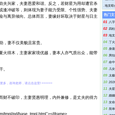
助夫兴家，夫妻恩爱和谐。反之，若财星为用却遭官杀
为上等
.
地支暗
或逢冲破等，则体现为妻子能力受限、个性强势、夫妻
热门文
险与离异倾向。总体而言，妻缘好坏取决于财星与日主
01
.
八字
02
.
四柱
03
.
地支
04
.
丁火
生助，妻不仅美貌且富贵。
05
.
身衰
夏火得木，主妻家家境优越，妻本人亦气质出众，能带
06
.
男怕
07
.
命中
08
能干。
.
儿女
09
.
太极
10
.
20
解更多，咨询老师，请点击这里! <<<<<<
11
.
夫星
12
.
婚姻
而财不破印，主妻贤惠明理，内外兼修，是丈夫的得力
13
.
女命
14
.
简单
om/tmpl/pd/base_tmpl.html"></iframe>