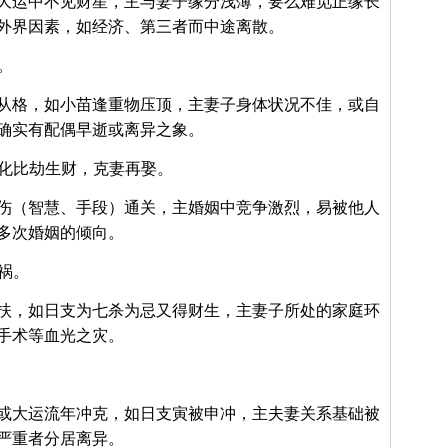
大运中不见财星，主与妻子缘分浅薄，要么难觅正缘长
外界因素，如经济、第三者而中途离散。
。
从格，如小苗逢重物压顶，主妻子身体状况不佳，或自
确实有配偶早逝或离异之象。
伤化比劫生财，克妻再娶。
伤（智慧、手段）通关，主婚姻中竞争激烈，易被他人
多次婚姻的倾向。
灾祸。
扶，如日支为七杀为忌又得财生，主妻子所处的家庭环
手术等血光之灾。
或大运流年冲克，如日支寅被申冲，主夫妻关系基础被
严重者分居离异。