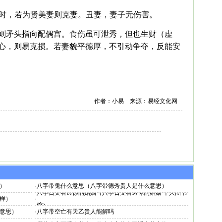
伤时，若为贤美妻则克妻。丑妻，妻子无伤害。
则矛头指向配偶宫。食伤虽可泄秀，但也生财（虚
心，则易克损。若妻貌平德厚，不引动争夺，反能安
作者：小易 来源：易经文化网
）
·
八字带鬼什么意思（八字带德秀贵人是什么意思）
八字日支看透你的婚姻（八字日支看透你的婚姻 个人图书
样）
·
馆）
意思）
·
八字带空亡有天乙贵人能解吗