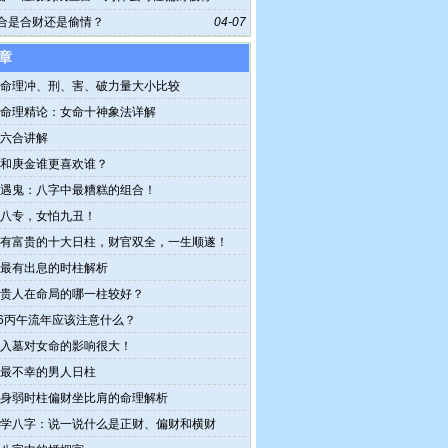
富格
合是合财还是偷情？
04-07
章
命理冲、刑、害、破力量大小比较
命理精论：女命十神象法详解
六合讲解
和庚金谁更喜欢谁？
遇鬼：八字中最糟糕的组合！
八专，女怕九丑！
有富贵的十大日柱，财官双全，一生顺遂！
最有出息的时柱解析
贵人在命局的哪一柱较好？
26丙午流年应该注意什么？
入墓对女命的影响很大！
最不幸的男人日柱
身弱时柱偏财坐比肩的命理解析
学八字：说一说什么是正财、偏财和横财