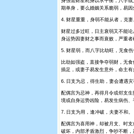
身强需财星耗身以求平衡，八字或
期单身，要么婚姻关系脆弱，易因
4. 财星重重，身弱不能从者，克妻
财星过多过旺，日主衰弱又不能论
身运势因妻财之事而衰败，严重者
5. 财星弱，而八字比劫旺，无食
比劫如强盗，直接争夺弱财，无食
插足，或妻子易发生意外，命主有
6. 日支为忌，得生助，妻会遭遇
配偶宫为忌神，再得月令或邻支生
境或自身运势凶险，易发生病伤、
7. 日支为用，逢冲破，夫妻不和。
配偶宫为喜用神，却被月支、时支
破坏，内部矛盾激烈，争吵不断，