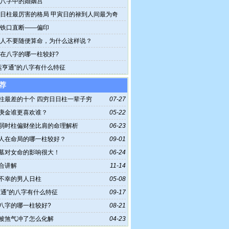
八字中的婚姻宫
日柱最厉害的格局 甲寅日的禄到人间最为奇
铁口直断——偏印
人不要随便算命，为什么这样说？
在八字的哪一柱较好?
运亨通”的八字有什么特征
荐
柱最差的十个 四穷日日柱一辈子穷
07-27
庚金谁更喜欢谁？
05-22
弱时柱偏财坐比肩的命理解析
06-23
人在命局的哪一柱较好？
09-01
墓对女命的影响很大！
06-24
合讲解
11-14
不幸的男人日柱
05-08
亨通”的八字有什么特征
09-17
八字的哪一柱较好?
08-21
被煞气冲了怎么化解
04-23