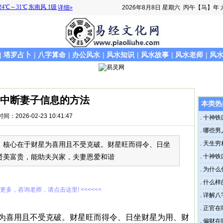
2026年8月8日
星期六
丙午【马】年 
|
塔罗占卜
|
八字算命
|
办公风水
|
风水知识
|
风水故事
|
风水老师
|
风
中断妻子信息的方法
本类热
时间：2026-02-23 10:41:47
.
十神铁
.
哪些男
.
天生穷
，核心在于财星为喜用且不受克破。财星旺而得令、日坐
贤美富贵，能助夫兴家，夫妻恩爱和谐
.
十神铁
.
为什么
.
什么样
解更多，咨询老师，请点击这里! <<<<<<
.
详解八
.
正官在
为喜用且不受克破。财星旺而得令、日坐财星为用、财
.
偏财在