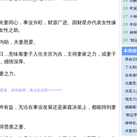
15
.
详解
16
.
甲寅
17
.
十神
夫妻同心，事业兴旺，财源广进。因财星亦代表女性缘
18
.
年轻
女性之助。
19
.
禄神
20
.
“财
妻内助，夫妻恩爱。
本类推
日，意味着妻子入住夫宫为吉，主得妻家之力，或妻子
·
男命日
，感情深厚。
·
丁火和
得妻之力。
·
女命身
·
太极贵
解更多，咨询老师，请点击这里! <<<<<<
·
夫星入
·
地支六
粹有益，无论在事业发展还是家庭决策上，都能得到妻
·
婚姻最
·
“财运
·
禄神在
也得贤惠之妻。
·
夫妻宫