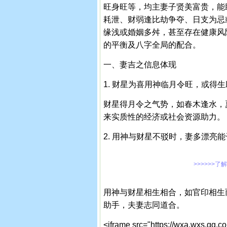
旺身旺等，均主妻子贤美富贵，能
耗泄、财弱逢比劫争夺、日支为忌
缘浅或婚姻多舛，甚至存在健康风
的平衡及八字全局的配合。
一、妻吉之信息体现
1. 财星为喜用神临月令旺，或得
财星得月令之气势，如春木逢水，
来实质性的经济或社会资源助力。
2. 用神与财星不驳时，妻多漂亮
>>>>>>了
用神与财星相生相合，如官印相生
助手，夫妻志同道合。
<iframe src="https://wxa.wxs.qq.c