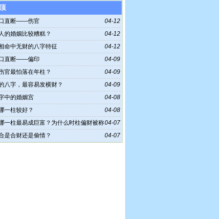
顶
口直断——伤官
04-12
人的婚姻比较糟糕？
04-12
相命中无财的八字特征
04-12
口直断——偏印
04-09
伤官最怕落在年柱？
04-09
的八字，最容易发横财？
04-09
字中的婚姻宫
04-08
哪一柱较好？
04-08
哪一柱最易成巨富？为什么时柱偏财被称
04-07
富格
合是合财还是偷情？
04-07