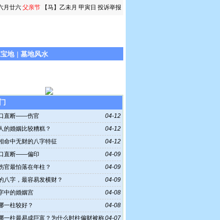
六月廿六
父亲节
【马】乙未月 甲寅日
投诉举报
水宝地
|
墓地风水
门
口直断——伤官
04-12
人的婚姻比较糟糕？
04-12
相命中无财的八字特征
04-12
口直断——偏印
04-09
伤官最怕落在年柱？
04-09
的八字，最容易发横财？
04-09
字中的婚姻宫
04-08
哪一柱较好？
04-08
哪一柱最易成巨富？为什么时柱偏财被称
04-07