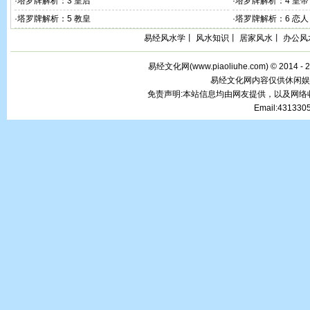
·
塔罗牌解析：3 皇后
·
塔罗牌解析：4 皇帝
·
塔罗牌解析：5 教皇
·
塔罗牌解析：6 恋人
易经风水学
丨
风水知识
丨
居家风水
丨
办公风
易经文化网(
www.piaoliuhe.com
) © 2014 -
易经文化网内容仅供休闲娱
免责声明:本站信息均由网友提供，以及网
Email:43133