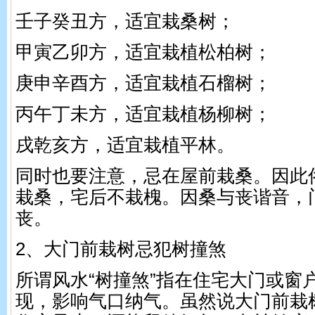
壬子癸丑方，适宜栽桑树；
甲寅乙卯方，适宜栽植松柏树；
庚申辛酉方，适宜栽植石榴树；
丙午丁未方，适宜栽植杨柳树；
戌乾亥方，适宜栽植平林。
同时也要注意，忌在屋前栽桑。因此
栽桑，宅后不栽槐。因桑与丧谐音，
丧。
2、大门前栽树忌犯树撞煞
所谓风水“树撞煞”指在住宅大门或窗
现，影响气口纳气。虽然说大门前栽