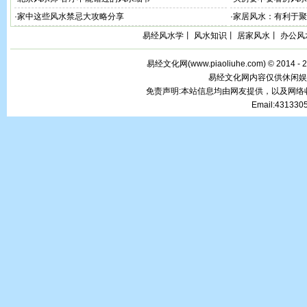
·
家中这些风水禁忌大攻略分享
·
家居风水：有利于聚
易经风水学
丨
风水知识
丨
居家风水
丨
办公风
易经文化网(
www.piaoliuhe.com
) © 2014 -
易经文化网内容仅供休闲娱
免责声明:本站信息均由网友提供，以及网
Email:43133