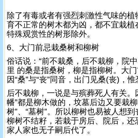
除了有毒或者有强烈刺激性气味的植
育不正常的树木都为凶，都不宜栽植
特殊观赏性的树形除外。
6、大门前忌栽桑树和柳树
俗话说：“前不栽桑，后不栽柳，院中
里 的桑是指桑树，柳是指柳树。大
因“桑”与“丧”同音，出门见桑(丧)，
后不栽柳，一说是与殡葬死人有关。因
幡”都是柳木做的，坟墓后边又要栽柳
树”、“墓树”。所以柳树也易被人想
柳树不结籽，若栽于房后、院后，还
家人家也无子嗣后代了。