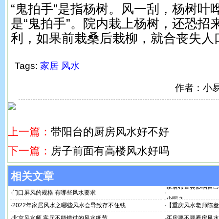
“鬼拍手”是指杨树。风一刮，杨树叶
是“鬼拍手”。院内栽上杨树，还恐招
利，如果前栽桑后栽柳，就合丧失人
Tags:
家居
风水
作者：小
上一篇：
带阳台的厨房风水好不好
下一篇：
房子前面有高楼风水好吗
相关文章
家居布置会影响自己
·
门口屏风的规格 有哪些风水要求
·
少呢？
·
2022年家居风水之哪些风水会导致存不住钱
·
【重庆风水老师陈叁
·
北京风水师 客厅不能错过的风水细节
·
买房要不要看房风水