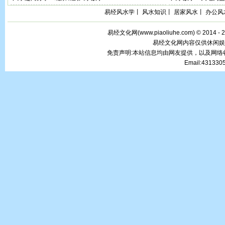
易经风水学
丨
风水知识
丨
居家风水
丨
办公风
易经文化网(
www.piaoliuhe.com
) © 2014 -
易经文化网内容仅供休闲娱
免责声明:本站信息均由网友提供，以及网
Email:43133