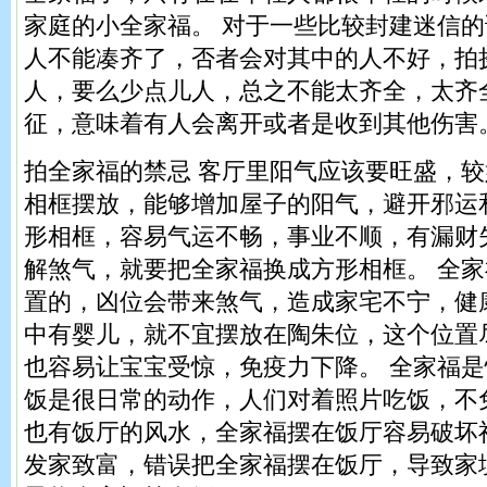
家庭的小全家福。 对于一些比较封建迷信
人不能凑齐了，否者会对其中的人不好，拍
人，要么少点儿人，总之不能太齐全，太齐
征，意味着有人会离开或者是收到其他伤害
拍全家福的禁忌 客厅里阳气应该要旺盛，
相框摆放，能够增加屋子的阳气，避开邪运
形相框，容易气运不畅，事业不顺，有漏财
解煞气，就要把全家福换成方形相框。 全
置的，凶位会带来煞气，造成家宅不宁，健
中有婴儿，就不宜摆放在陶朱位，这个位置
也容易让宝宝受惊，免疫力下降。 全家福
饭是很日常的动作，人们对着照片吃饭，不
也有饭厅的风水，全家福摆在饭厅容易破坏
发家致富，错误把全家福摆在饭厅，导致家