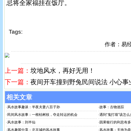
忌将全家福挂在饭厅。
Tags:
作者：易
上一篇：
坟地风水，再好无用！
下一篇：
夜间开车撞到野兔民间说法 小心事
相关文章
·
风水故事趣谈：半夜夫妻八百子孙
·
故事：古物迷踪
·
民间风水故事：一根枯树枝，夺走转运的机会
·
遇到“鬼打墙”该怎么
·
风水故事：刘半仙
·
因果银行的利息有多
·
风水趣闻分享：北京城的风水故事
·
风水故事：天地为盘、