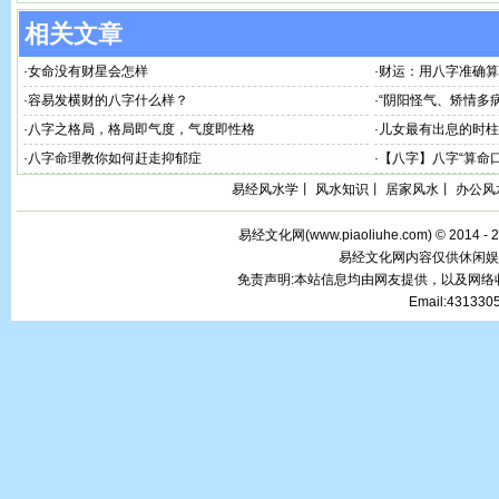
相关文章
·
女命没有财星会怎样
·
财运：用八字准确算
·
容易发横财的八字什么样？
·
“阴阳怪气、矫情多病”
·
八字之格局，格局即气度，气度即性格
·
儿女最有出息的时柱
·
八字命理教你如何赶走抑郁症
·
【八字】八字“算命口
易经风水学
丨
风水知识
丨
居家风水
丨
办公风
易经文化网(
www.piaoliuhe.com
) © 2014 -
易经文化网内容仅供休闲娱
免责声明:本站信息均由网友提供，以及网
Email:43133