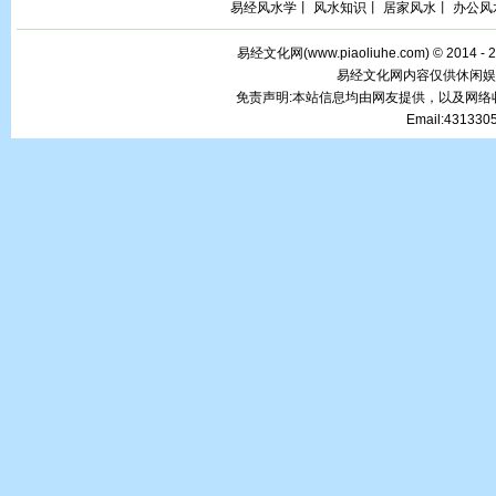
易经风水学
丨
风水知识
丨
居家风水
丨
办公风
易经文化网(
www.piaoliuhe.com
) © 2014 -
易经文化网内容仅供休闲娱
免责声明:本站信息均由网友提供，以及网
Email:43133