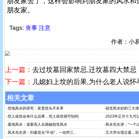
朋友家去了，这样会影响到朋友家的风水和
朋友家。
Tags:
丧事
注意
作者：小
上一篇：
去过坟墓回家禁忌,迁坟墓四大禁忌
下一篇：
儿媳妇上坟的后果,为什么老人说怀
相关文章
·
坟地风水的讲究：富贵坟头不长草
·
祖坟风水好的三大准
·
挖人祖坟会有什么后果，挖人祖坟很可怕吗
·
2023年正月十九可以上
·
墓地风水：道家高人去揭秘祖坟风水
·
风水先生讲：“一个山
·
风水先生讲：扫墓坟头"不动"，一动穷三...
·
又大学出现古墓，应