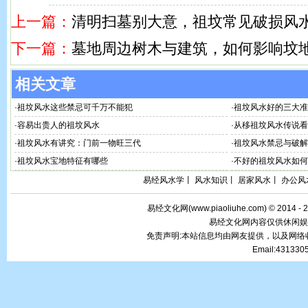
上一篇：
清明扫墓别大意，祖坟常见破损风
下一篇：
墓地周边树木与建筑，如何影响坟
相关文章
·
祖坟风水这些禁忌可千万不能犯
·
祖坟风水好的三大准
·
容易出贵人的祖坟风水
·
从移祖坟风水传说看
·
祖坟风水有讲究：门前一物旺三代
·
祖坟风水禁忌与破解
·
祖坟风水宝地特征有哪些
·
不好的祖坟风水如何
易经风水学
丨
风水知识
丨
居家风水
丨
办公风
易经文化网(
www.piaoliuhe.com
) © 2014 -
易经文化网内容仅供休闲娱
免责声明:本站信息均由网友提供，以及网
Email:43133