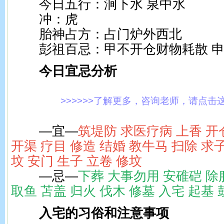
今日五行：涧下水 泉中水
冲：虎
胎神占方：占门炉外西北
彭祖百忌：甲不开仓财物耗散 申
今日宜忌分析
>>>>>>了解更多，咨询老师，请点击这里!
—宜—
筑堤防 求医疗病 上香 开
开渠 疗目 修造 结婚 教牛马 扫除 求
坟 安门 生子 立卷 修坟
—忌—
下葬 大事勿用 安碓硙 除
取鱼 苫盖 归火 伐木 修墓 入宅 起基
入宅的习俗和注意事项