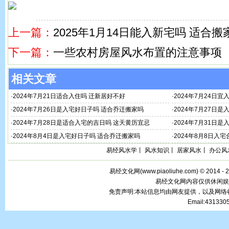
上一篇：
2025年1月14日能入新宅吗 适合搬
下一篇：
一些农村房屋风水布置的注意事项
相关文章
·
2024年7月21日适合入住吗 迁新居好不好
·
2024年7月24日
·
2024年7月26日是入宅好日子吗 适合乔迁搬家吗
·
2024年7月27日
·
2024年7月28日是适合入宅的吉日吗 这天黄历宜忌
·
2024年7月31日
·
2024年8月4日是入宅好日子吗 适合乔迁搬家吗
·
2024年8月8日入
易经风水学
丨
风水知识
丨
居家风水
丨
办公风
易经文化网(
www.piaoliuhe.com
) © 2014 -
易经文化网内容仅供休闲娱
免责声明:本站信息均由网友提供，以及网
Email:43133