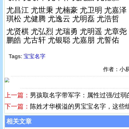
尤昌江 尤世秉 尤楠豪 尤卫明 尤嘉泽
琪松 尤健腾 尤逸云 尤明磊 尤浩哲
尤贤棋 尤弘烈 尤瑞勇 尤明遥 尤章尧
鹏皓 尤古轩 尤银聪 尤嘉朋 尤誓佑
Tags:
宝宝名字
作者：小
上一篇：
男孩取名字带军字：属性过强/过弱
下一篇：
陈姓才华横溢的男宝宝名字，这些
相关文章