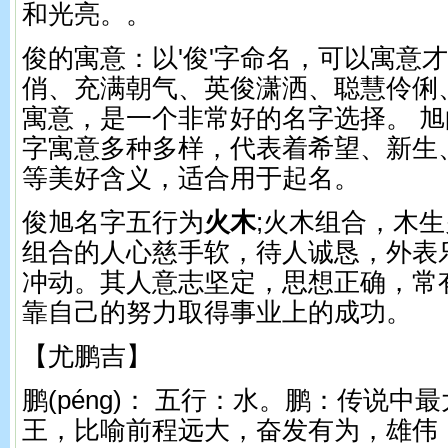
和光亮。。
俊的寓意：以'俊'字命名，可以寓意
俏、充满朝气、英俊潇洒、聪慧伶俐
寓意，是一个非常好的名字选择。 
字寓意多种多样，代表着希望、新生
等美好含义，适合用于起名。
俊旭名字五行为
火木
;火木组合，木
组合的人心慈手软，待人诚恳，外表
冲动。其人意志坚定，思想正确，常
靠自己的努力取得事业上的成功。
【尤鹏吉】
鹏(pénɡ)： 五行：水。 鹏：传说
王，比喻前程远大，奋发有为，雄伟