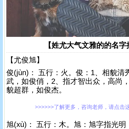
【姓尤大气文雅的的名字
【尤俊旭】
俊(jùn)： 五行：火。 俊：1、相
武，如俊俏，2、指才智出众，高尚
貌超群，如俊杰。
>>>>>>了解更多，咨询老师，请点击这里!
旭(xù)： 五行：木。 旭：旭字指光