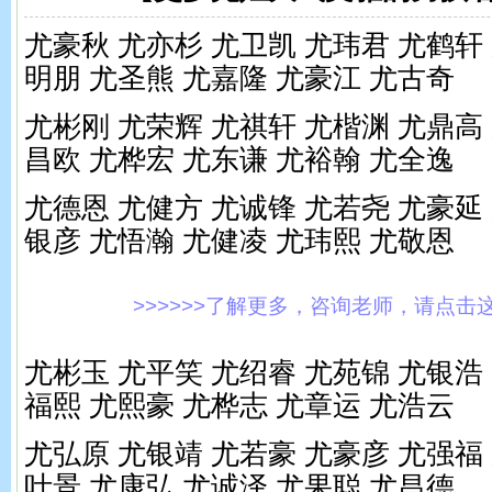
尤豪秋 尤亦杉 尤卫凯 尤玮君 尤鹤轩
明朋 尤圣熊 尤嘉隆 尤豪江 尤古奇
尤彬刚 尤荣辉 尤祺轩 尤楷渊 尤鼎高
昌欧 尤桦宏 尤东谦 尤裕翰 尤全逸
尤德恩 尤健方 尤诚锋 尤若尧 尤豪延
银彦 尤悟瀚 尤健凌 尤玮熙 尤敬恩
>>>>>>了解更多，咨询老师，请点击这里!
尤彬玉 尤平笑 尤绍睿 尤苑锦 尤银浩
福熙 尤熙豪 尤桦志 尤章运 尤浩云
尤弘原 尤银靖 尤若豪 尤豪彦 尤强福
叶景 尤康弘 尤诚泽 尤果聪 尤昌德