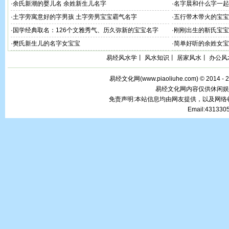
·
余氏新潮的婴儿名 余姓新生儿名字
·
名字晨和什么字一起
·
土字旁寓意好的字男孩 土字旁男宝宝霸气名字
·
五行带木带火的宝宝
·
国学经典取名：126个文雅秀气、历久弥新的宝宝名字
·
刚刚出生的靳氏宝宝
·
樊氏新生儿的名字女宝宝
·
简单好听的余姓女宝
易经风水学
丨
风水知识
丨
居家风水
丨
办公风
易经文化网(
www.piaoliuhe.com
) © 2014 -
易经文化网内容仅供休闲娱
免责声明:本站信息均由网友提供，以及网
Email:43133