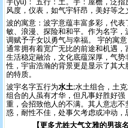
宇(yǔ)： 五行：土。 宇：屋檐，泛
风度，仪表，如气宇轩昂，美好等之
波的寓意：波字意蕴丰富多彩，代表
敏、浪漫、探险和和平。作为名字，
调赋予子女以勇气与幸福。 宇的寓意
通常拥有着宽广无比的前途和机遇，
生活稳定融洽，文化底蕴深厚，气势
性，宇宙浩瀚的背景更是显示了其大
的特质。
波宇名字五行为
水土
;水土组合，土
组合的人虽有才华，但凡事好胜好强
重，会招致他人的不满。其人意志不
惑，耐性不佳，处事欠考虑或冲动，
【更多尤姓大气文雅的男孩