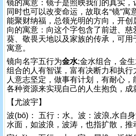
镜的寓意：镜子是照映我们的真实，
同时也可以改变命运，故取名“镜”寓
能聚财纳福，总领光明的方向，开创
向的寓意：向这个字包含了前进、慈
葵、敬畏天地以及家族的传承，可用
寓意。
镜向名字五行为
金水
;金水组合，金
组合的人有智谋，富有决断力和执行
人意志坚定，做事有计划，有耐心，
各种资源来实现自己的人生抱负，成
【尤波宇】
波(bō)： 五行：水。 波：波浪,水
水面，如波浪，波涛，也指扩散，推