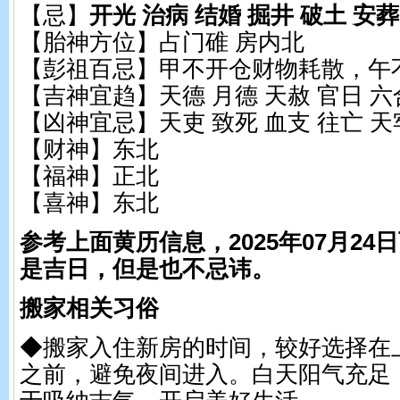
【忌】
开光 治病 结婚 掘井 破土 安葬
【胎神方位】占门碓 房内北
【彭祖百忌】甲不开仓财物耗散，午
【吉神宜趋】天德 月德 天赦 官日 六
【凶神宜忌】天吏 致死 血支 往亡 天
【财神】东北
【福神】正北
【喜神】东北
参考上面黄历信息，2025年07月2
是吉日，但是也不忌讳。
搬家相关习俗
◆搬家入住新房的时间，较好选择在
之前，避免夜间进入。白天阳气充足