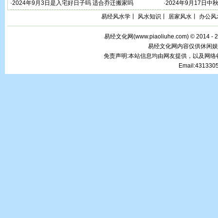
·
2024年9月3日是入宅好日子吗 适合乔迁搬家吗
·
2024年9月17日
易经风水学
丨
风水知识
丨
居家风水
丨
办公风
易经文化网(
www.piaoliuhe.com
) © 2014 -
易经文化网内容仅供休闲娱
免责声明:本站信息均由网友提供，以及网
Email:43133