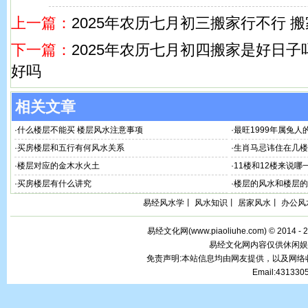
上一篇：
2025年农历七月初三搬家行不行 
下一篇：
2025年农历七月初四搬家是好日子
好吗
相关文章
·
什么楼层不能买 楼层风水注意事项
·
最旺1999年属兔人
·
买房楼层和五行有何风水关系
·
生肖马忌讳住在几楼
·
楼层对应的金木水火土
·
11楼和12楼来说哪
·
买房楼层有什么讲究
·
楼层的风水和楼层的
易经风水学
丨
风水知识
丨
居家风水
丨
办公风
易经文化网(
www.piaoliuhe.com
) © 2014 -
易经文化网内容仅供休闲娱
免责声明:本站信息均由网友提供，以及网
Email:43133