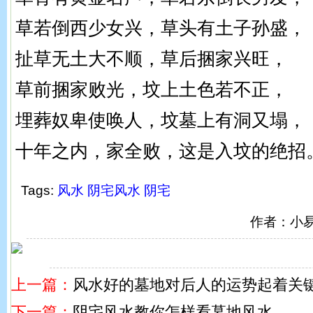
草若倒西少女兴，草头有土子孙盛，
扯草无土大不顺，草后捆家兴旺，
草前捆家败光，坟上土色若不正，
埋葬奴卑使唤人，坟墓上有洞又塌，
十年之内，家全败，这是入坟的绝招
Tags:
风水
阴宅风水
阴宅
作者：小
上一篇：
风水好的墓地对后人的运势起着关
下一篇：
阴宅风水教你怎样看墓地风水