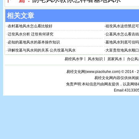
相关文章
·
农村墓地风水怎么看比较好
·
祖坟风水这些禁忌可
·
迁坟风水分析 迁坟有何讲究
·
公墓风水怎么看吉凶
·
必知的墓地风水的基本操作知识
·
墓地风水到底可信吗
·
详解坟墓与风水间的关系 公共坟墓与风水
·
大富贵坟地风水顺口
易经风水学
丨
风水知识
丨
居家风水
丨
办公风
易经文化网(
www.piaoliuhe.com
) © 2014 -
易经文化网内容仅供休闲娱
免责声明:本站信息均由网友提供，以及网
Email:43133