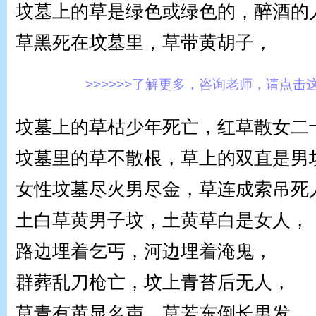
坟墓上的草是绿色或绿色的，醉酒的
草黑死在坟墓里，草带黄胡子，
>>>>>>了解更多，咨询老师，请点击这里!
坟墓上的草枯少年死亡，红草散女二
坟墓里的草不散根，草上的双直是男
女性坟墓尽火男尽金，草连成索吊死
土白草黄男子坟，土黄草白是女人，
路边埋着乞丐，河边埋着淹鬼，
群葬乱刀枪亡，坟上青苔后无人，
草青有黄显名声，草若东倒长男发，