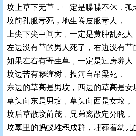
坟上草下无草，一定是喋喋不休，孤
坟前孔服毒死，地生卷皮服毒人，
上尖下尖中间大，一定是黄肿乱死人
左边没有草的男人死了，右边没有草
如果左右有寄生草，一定是过房养人
坟边苦有藤缠树，投河自吊梁死，
东边的草高是男坟，西边的草高是女
草头向东是男坟，草头向西是女坟，
坟后草散坟前茂，兄弟离散定分晓，
坟墓里的蚂蚁堆积成群，埋葬着幼儿