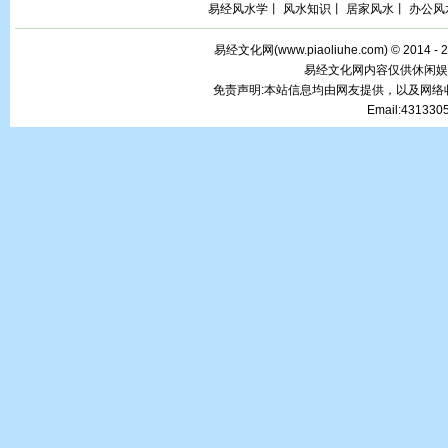
易经风水学
丨
风水知识
丨
居家风水
丨
办公风
易经文化网(
www.piaoliuhe.com
) © 2014 -
易经文化网内容仅供休闲娱
免责声明:本站信息均由网友提供，以及网
Email:43133