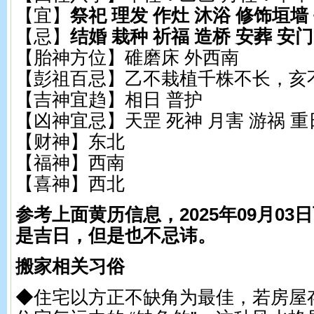
【宜】
祭祀 理发 作灶 沐浴 修饰垣墙
【忌】
结婚 栽种 祈福 造桥 安葬 安门
【胎神方位】碓磨床 外西南
【彭祖百忌】乙不栽植千株不长，亥
【吉神宜趋】相日 普护
【凶神宜忌】天罡 死神 月害 游祸 重
【财神】东北
【福神】西南
【喜神】西北
参考上面黄历信息，2025年09月0
是吉日，但是也不忌讳。
搬家相关习俗
◆住宅以方正不缺角为最佳，若房屋