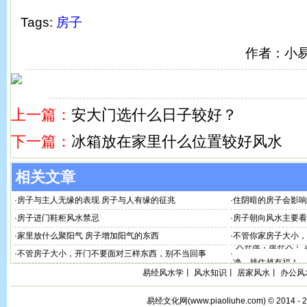
Tags:
房子
作者：小
上一篇：
安大门选什么日子较好？
下一篇：
冰箱放在家里什么位置较好风水
相关文章
·
房子与主人无缘的表现 房子与人有缘的征兆
·
住阴暗的房子会影响
·
房子进门鞋柜风水禁忌
·
房子朝向风水主要看
·
家里放什么聚阳气 房子增加阳气的东西
·
不管你家房子大小，
“人养屋，屋养人！
·
不管房子大小，开门不要面对三样东西，别不当回事
·
净，越住越有福！
易经风水学
丨
风水知识
丨
居家风水
丨
办公风
易经文化网(
www.piaoliuhe.com
) © 2014 -