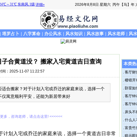
2026年8月8日
星期六
丙午【马】年 
|
塔罗占卜
|
八字算命
|
办公风水
|
风水知识
|
风水故事
|
风水老师
|
风
搬家日子合黄道没？ 搬家入宅黄道吉日查询
本类热
时间：2025-11-07 11:22:57
.
客厅财
.
楼错开
.
卧室如
日是否适合搬家？对于计划入宅或乔迁的家庭来说，选择一个
不仅寓意顺利平安，还能为新居带来好
.
客厅钟
.
客厅钟
.
床头不
解更多，咨询老师，请点击这里! <<<<<<
.
什么人
.
富贵竹
？对于计划入宅或乔迁的家庭来说，选择一个黄道吉日非常
.
暗示即