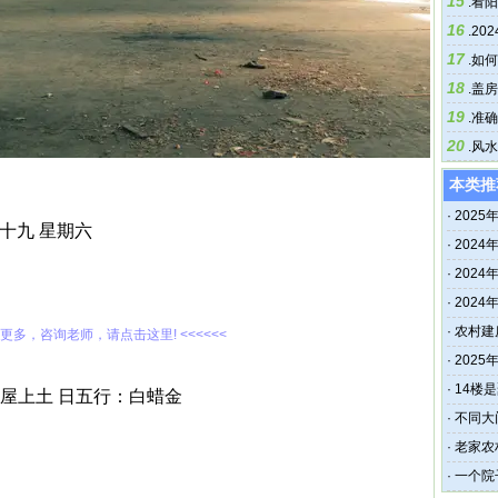
15
.
看阳
16
.
20
17
.
如何
18
.
盖房
19
.
准确
20
.
风水
本类推
·
202
月十九 星期六
表
·
202
·
202
吗
·
202
吗
·
农村建
解更多，咨询老师，请点击这里! <<<<<<
大忌
·
202
·
14楼
屋上土 日五行：白蜡金
·
不同大
·
老家农
·
一个院