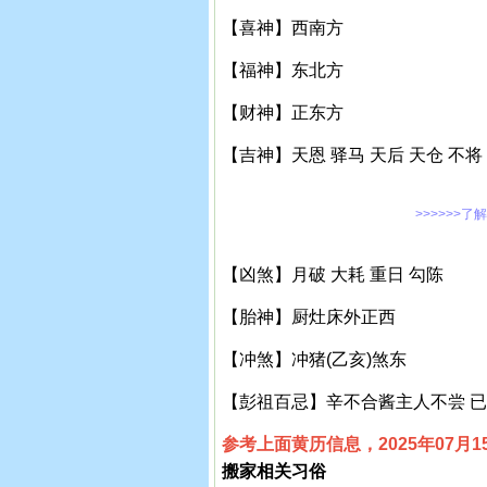
【喜神】西南方
【福神】东北方
【财神】正东方
【吉神】天恩 驿马 天后 天仓 不将
>>>>>>了
【凶煞】月破 大耗 重日 勾陈
【胎神】厨灶床外正西
【冲煞】冲猪(乙亥)煞东
【彭祖百忌】辛不合酱主人不尝 
参考上面黄历信息，2025年07月
搬家相关习俗