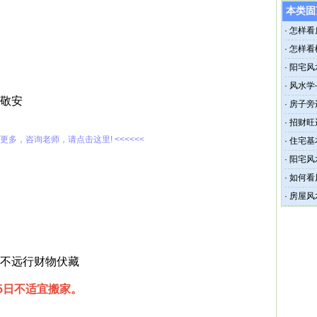
本类固
·
怎样看
·
怎样看
·
阳宅风
·
风水学
 敬安
·
房子旁
·
招财旺
解更多，咨询老师，请点击这里! <<<<<<
·
住宅基
·
阳宅风
·
如何看
·
房屋风
已不远行财物伏藏
15日不适宜搬家。