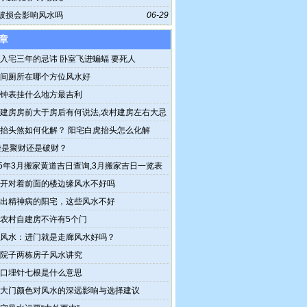
破损会影响风水吗
06-29
章
入宅三年的忌讳 卧室飞进蝙蝠 要死人
间厕所在哪个方位风水好
钟表挂什么地方最吉利
建房房前大于房后有何说法,农村建房左右大忌
抬头煞如何化解？ 阳宅白虎抬头怎么化解
楼是聚财还是破财？
25年3月搬家黄道吉日查询,3月搬家吉日一览表
开对着前面的楼边缘风水不好吗
出精神病的阳宅，这些风水不好
农村自建房不许有5个门
风水：进门就是走廊风水好吗？
院子两栋房子风水讲究
口埋针七根是什么意思
大门颜色对风水的深远影响与选择建议