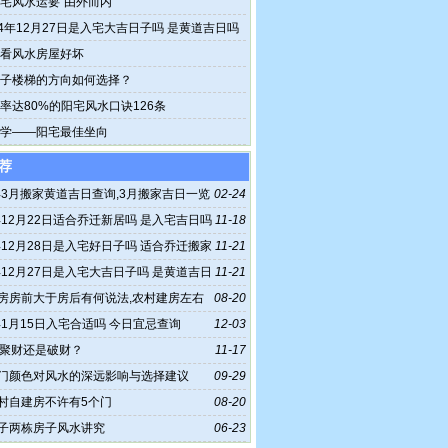
宅风水运要“由外而内”
24年12月27日是入宅大吉日子吗 是黄道吉日吗
看风水房屋好坏
子楼梯的方向如何选择？
率达80%的阳宅风水口诀126条
学——阳宅最佳坐向
荐
5年3月搬家黄道吉日查询,3月搬家吉日一览
02-24
4年12月22日适合乔迁新居吗 是入宅吉日吗
11-18
4年12月28日是入宅好日子吗 适合乔迁搬家
11-21
4年12月27日是入宅大吉日子吗 是黄道吉日
11-21
房房前大于房后有何说法,农村建房左右
08-20
5年1月15日入宅合适吗 今日宜忌查询
12-03
是聚财还是破财？
11-17
门颜色对风水的深远影响与选择建议
09-29
村自建房不许有5个门
08-20
子两栋房子风水讲究
06-23