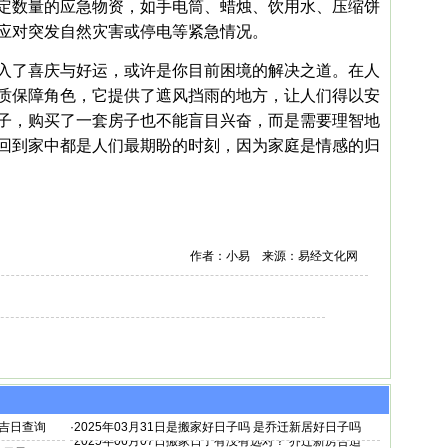
定数量的应急物资，如手电筒、蜡烛、饮用水、压缩饼
应对突发自然灾害或停电等紧急情况。
入了喜庆与好运，或许是你目前困境的解决之道。在人
质保障角色，它提供了遮风挡雨的地方，让人们得以安
子，购买了一套房子也不能盲目兴奋，而是需要理智地
回到家中都是人们最期盼的时刻，因为家庭是情感的归
作者：小易 来源：易经文化网
房吉日查询
·
2025年03月31日是搬家好日子吗 是乔迁新居好日子吗
2025年06月07日搬家日子有没有选对？ 乔迁新房合适