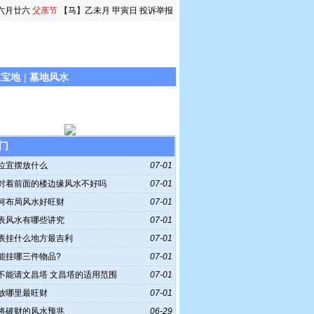
六月廿六
父亲节
【马】乙未月 甲寅日
投诉举报
水宝地
|
墓地风水
门
位宜摆放什么
07-01
对着前面的楼边缘风水不好吗
07-01
何布局风水好旺财
07-01
表风水有哪些讲究
07-01
表挂什么地方最吉利
07-01
能挂哪三件物品?
07-01
不能请文昌塔 文昌塔的适用范围
07-01
放哪里最旺财
07-01
将破财的风水预兆
06-29