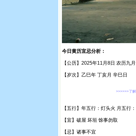
今日黄历宜忌分析：
【公历】2025年11月8日 农历九
【岁次】乙巳年 丁亥月 辛巳日
>>>>>>了
【五行】年五行：灯头火 月五行：
【宜】破屋 坏垣 馀事勿取
【忌】诸事不宜