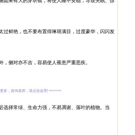
侧如果有大的穿衣镜，将使人睡不安稳，导致失眠、惊
太过鲜艳，也不要布置得琳琅满目，过度豪华，闪闪发
外，侧对亦不吉，容易使人罹患严重恶疾。
解更多，咨询老师，请点击这里! <<<<<<
必选择常绿、生命力强，不易凋谢、落叶的植物。当