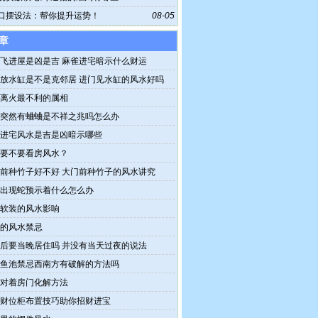
口摆设法：帮你提升运势！
08-05
章
飞进屋是凶是吉 麻雀进宅暗示什么财运
放水缸是不是克邻居 进门见水缸的风水好吗
离火最不利的属相
突然有蛐蛐是不祥之兆吗怎么办
进宅风水是吉是凶暗示哪些
要不要看房风水？
前种竹子好不好 大门前种竹子的风水讲究
出现蛇预示着什么怎么办
软装的风水影响
的风水禁忌
后要当晚居住吗 并没有当天过夜的说法
鱼池禁忌西南方有破解的方法吗
对着房门化解方法
财位柜布置技巧助你招财进宝