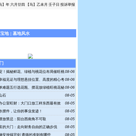
马】年 六月廿四
【马】乙未月 壬子日
投诉举报
水宝地
|
墓地风水
门
淀！揭秘鲜花、绿植与桃花位布局催旺桃
08-06
幸福见证与理想悬挂位置、高度的精心考
08-06
单难题五行选花瓶、摆花放绿植旺桃花秘
08-06
山石
08-05
办公室旺财：大门口放三样东西最有效
08-05
水摆件，让你的事业发迹！
08-05
摆放禁忌：阳台西南角不可取
08-05
富的大门：走向财务自由的正确步伐
08-05
确安放镇宅剑 遵循的准则有哪些
08-05