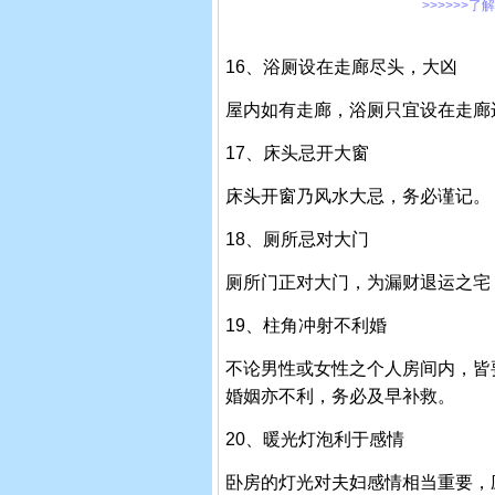
>>>>>>了
16、浴厕设在走廊尽头，大凶
屋内如有走廊，浴厕只宜设在走廊
17、床头忌开大窗
床头开窗乃风水大忌，务必谨记。
18、厕所忌对大门
厕所门正对大门，为漏财退运之宅
19、柱角冲射不利婚
不论男性或女性之个人房间内，皆
婚姻亦不利，务必及早补救。
20、暖光灯泡利于感情
卧房的灯光对夫妇感情相当重要，