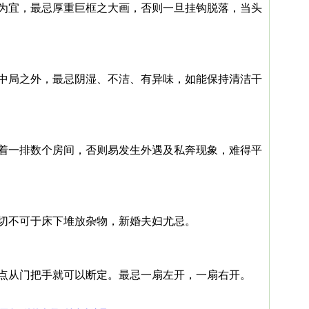
为宜，最忌厚重巨框之大画，否则一旦挂钩脱落，当头
中局之外，最忌阴湿、不洁、有异味，如能保持清洁干
着一排数个房间，否则易发生外遇及私奔现象，难得平
切不可于床下堆放杂物，新婚夫妇尤忌。
点从门把手就可以断定。最忌一扇左开，一扇右开。