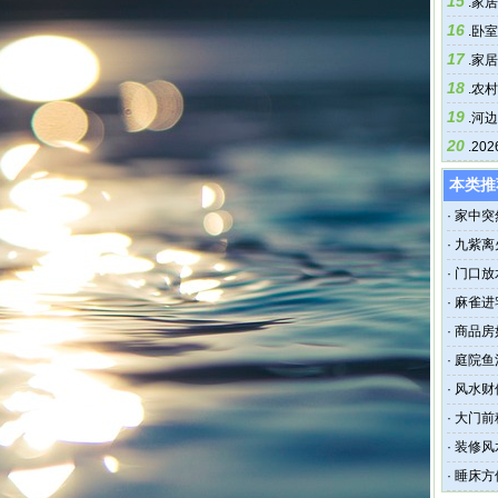
15
.
家居
16
.
卧室
17
.
家居
18
.
农村
19
.
河边
20
.
20
本类推
·
家中突
·
九紫离
·
门口放
吗
·
麻雀进
·
商品房
·
庭院鱼
·
风水财
·
大门前
·
装修风
·
睡床方