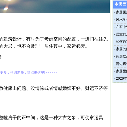
本类固
·
家居厕
·
风水学
·
在家中
·
居室的
的建筑设计，有时为了考虑空间的配置，一进门往往先
·
如何通
的大忌，也不合常理，居住其中，家运必衰。
·
家居的
·
家居软
缘
·
河边房
·
家居里
解更多，咨询老师，请点击这里! <<<<<<
·
202
致健康出问题、没情缘或者情感婚姻不好、财运不济等
整幢房子的正中间，这是一种大吉之象，可使家运昌