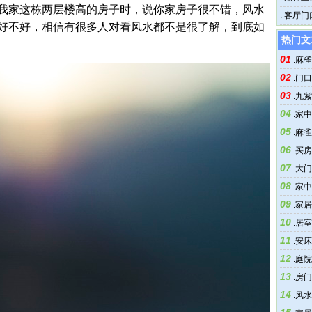
我家这栋两层楼高的房子时，说你家房子很不错，风水
.
客厅门
好不好，相信有很多人对看风水都不是很了解，到底如
热门文
01
.
麻雀
02
.
门口
03
.
九紫
04
.
家中
05
.
麻雀
06
.
买房
07
.
大门
08
.
家中
09
.
家居
10
.
居室
11
.
安床
12
.
庭院
13
.
房门
14
.
风水