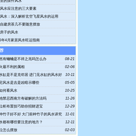
里的摆件风水
风水应注意的三大要素
风水：深入解析玄空飞星风水的运用
自建房茶几不要随意摆放
房子的风水
26年4月家居风水旺运指南
荐
然有蛐蛐是不祥之兆吗怎么办
08-21
火最不利的属相
02-06
水缸是不是克邻居 进门见水缸的风水好
10-11
宅风水是吉是凶暗示哪些
05-05
如何看风水
10-25
池禁忌西南方有破解的方法吗
11-26
位柜布置技巧助你招财进宝
12-29
种竹子好不好 大门前种竹子的风水讲究
11-01
水都有哪些要注意的地方？
12-11
位怎么摆放
02-03