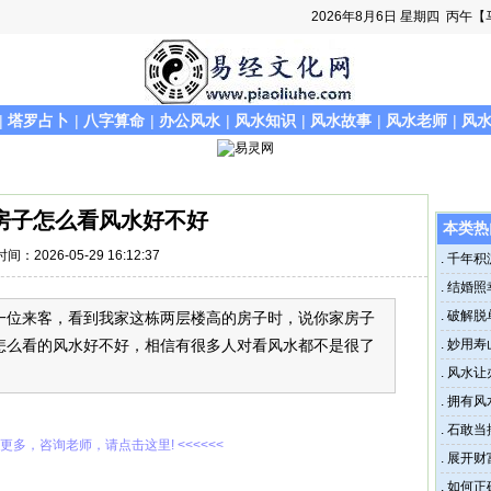
2026年8月6日
星期四
丙午【
|
塔罗占卜
|
八字算命
|
办公风水
|
风水知识
|
风水故事
|
风水老师
|
风
房子怎么看风水好不好
本类热
时间：2026-05-29 16:12:37
.
千年积
花之法
.
结婚照
量
.
破解脱
一位来客，看到我家这栋两层楼高的房子时，说你家房子
籍
怎么看的风水好不好，相信有很多人对看风水都不是很了
.
妙用寿
.
风水让
.
拥有风
.
石敢当
解更多，咨询老师，请点击这里! <<<<<<
.
展开财
.
如何正