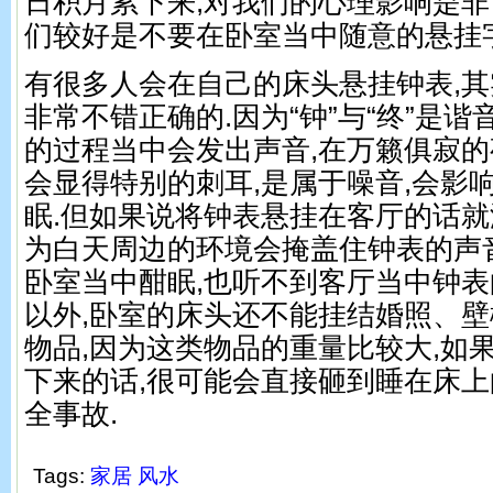
日积月累下来,对我们的心理影响是非
们较好是不要在卧室当中随意的悬挂字
有很多人会在自己的床头悬挂钟表,
非常不错正确的.因为“钟”与“终”是谐
的过程当中会发出声音,在万籁俱寂的
会显得特别的刺耳,是属于噪音,会影
眠.但如果说将钟表悬挂在客厅的话就
为白天周边的环境会掩盖住钟表的声
卧室当中酣眠,也听不到客厅当中钟表
以外,卧室的床头还不能挂结婚照、
物品,因为这类物品的重量比较大,如
下来的话,很可能会直接砸到睡在床上
全事故.
Tags:
家居
风水