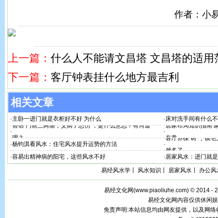
作者：小
上一篇：
什么人不能请文昌塔 文昌塔的适用
下一篇：
客厅钟表挂什么地方最吉利
相关文章
·
主卧一进门就是衣柜好不好 为什么
·
床对洗手间有什么不
俗话“门前三两塘，父病子恐伤”，是什么意思？有何道
居家布局知识指南 
·
·
理？
在意
客厅养棵“树”，镇
·
杨钧淇看风水：住宅风水提升运势的方法
·
越多了
·
容易出精神病的阳宅，这些风水不好
·
居家风水：进门就是
易经风水学
丨
风水知识
丨
居家风水
丨
办公风
易经文化网(
www.piaoliuhe.com
) © 2014 -
易经文化网内容仅供休闲娱
免责声明:本站信息均由网友提供，以及网