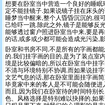
想要在卧室当中营造一个良好的睡眠
定不能挂镜子.如果说镜子挂在床头的
睡梦当中醒来,整个人昏昏沉沉的,很
己给吓一跳.除此之外,镜子是能够反
能够透过窗户照进卧室当中来,要是
的话,或多或少都可能会造成光污染,
卧室和书房不同,不是所有的字画都
的.我们挂字画的目的,是为了装点室
境是比较偏暗的,所以在卧室当中挂
不清与环境特别不协调.而如果说挂字
文艺气息的话,那在卧室里面挂字画简
毕竟家中来的客人是不可能会随便进
而且,因为我们在卧室待的时间特别长
色、风格选择是特别难以抉择的,如果