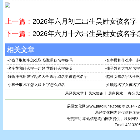
上一篇：
2026年六月初二出生吴姓女孩名字
下一篇：
2026年六月十六出生吴姓女孩名字
相关文章
·
小孩子取焕字怎么取 焕取男孩名字好吗
·
名字晨和什么字一起
·
名字芷和什么字一起好 芷跟什么字好听
·
孩子姓阎大气的名字
·
好听洋气用彪字起名大全 彪字取名男孩霸气名字
·
赵姓女孩名字大全帆
·
小孩子取凡字怎么取 凡字怎么取名
·
姓顾起名字女孩名字
易经风水学
丨
风水知识
丨
居家风水
丨
办公风
易经文化网(
www.piaoliuhe.com
) © 2014 -
易经文化网内容仅供休闲娱
免责声明:本站信息均由网友提供，以及网
Email:43133