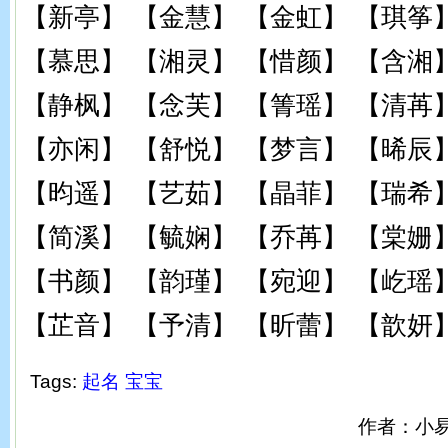
【新亭】 【金慧】 【金虹】 【琪筝
【慕思】 【湘灵】 【惜颜】 【含湘
【静枫】 【念芙】 【箐瑶】 【清苒
【亦闲】 【舒悦】 【梦言】 【晞辰
【昀遥】 【艺茹】 【晶菲】 【瑞希
【简溪】 【毓娴】 【乔苒】 【棠姗
【书颜】 【韵瑾】 【宛迎】 【屹瑶
【芷音】 【予清】 【昕蕾】 【歆妍
Tags:
起名
宝宝
作者：小