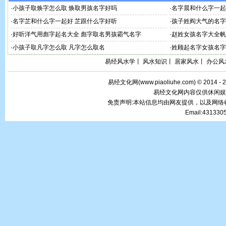
·
小孩子取焕字怎么取 焕取男孩名字好吗
·
名字晨和什么字一起
·
名字芷和什么字一起好 芷跟什么字好听
·
孩子姓阎大气的名字
·
好听洋气用彪字起名大全 彪字取名男孩霸气名字
·
赵姓女孩名字大全帆
·
小孩子取凡字怎么取 凡字怎么取名
·
姓顾起名字女孩名字
易经风水学
丨
风水知识
丨
居家风水
丨
办公风
易经文化网(
www.piaoliuhe.com
) © 2014 -
易经文化网内容仅供休闲娱
免责声明:本站信息均由网友提供，以及网
Email:43133