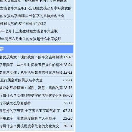
取名女孩寓意：现代视角下的字义吉祥解读
女孩名字大全帆什么 赵姓女孩起名字好寓意的
的女孩名字有哪些 带祯字的男孩姓名大全
姓阎大气的名字 阎姓宝宝取名
26年七月十三出生林姓女孩名字怎么取
26年阴历六月出生的女孩起什么名字较好
荐
名女孩寓意：现代视角下的字义吉祥解读
11-18
字用勋字：从出生时间看五行属性的精准
12-04
名寓意女孩：从生活智慧看吉祥寓意解读
12-11
5年五行属金水的男孩名字大全
02-11
孩取名终极指南：属性、寓意、搭配的完
12-16
行属什么？女孩取带曼字的名字优势分析
06-03
行不缺怎么取名独特
12-17
寓意好的字男孩 土字旁男宝宝霸气名字
07-31
字用威字：寓意深度解析与人生期许
12-26
行属什么？男孩用凌字取名的文化意义
10-31