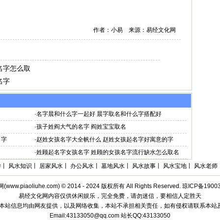
作者：小易 来源：易经文化网
名字怎么取
名字
·
名字晨和什么字一起好 晨字取名和什么字搭配好
·
孩子姓阎大气的名字 阎姓宝宝取名
名字
·
赵姓女孩名字大全帆什么 赵姓女孩起名字好寓意的字
·
姓顾起名字女孩名字 姓顾的女孩名字流行缺水怎么取名
学
丨
风水知识
丨
居家风水
丨
办公风水
丨
墓地风水
丨
风水故事
丨
风水宝地
丨
风水老师
网(
www.piaoliuhe.com
) © 2014 - 2024 版权所有 All Rights Reserved.
琼ICP备19003
易经文化网内容仅供休闲娱乐，完全免费，请勿迷信，要相信人定胜天
:本站信息均由网友提供，以及网络收集，本站不承担相关责任，如有侵权请联系本站
Email:43133050@qq.com 站长QQ:43133050