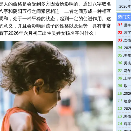
是人的命格是会受到多方因素所影响的。通过八字取名
.
202
八字和阴阳五行之间紧密相连，二者之间形成一种相互
热门文
调和，处于一种平稳的状态，起到一定的促进作用。这
01
.
曼字
的意义，并且会影响到孩子的性格以及运势，具有非常
02
看下2026年六月初三出生吴姓女孩名字叫什么！
.
凌字
03
.
女孩
04
.
20
05
.
男孩
06
配
.
男孩
07
.
马年
08
.
土字
09
.
取一
10
.
20
11
.
给廖
12
.
20
13
.
男孩
14
.
晖字