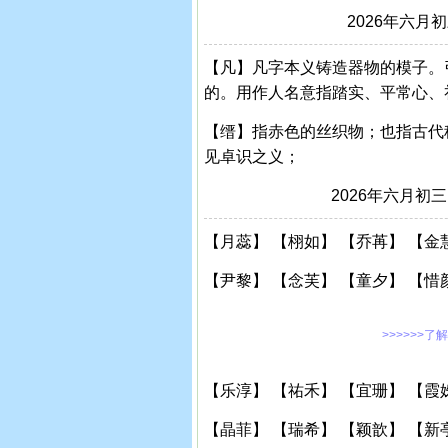
2026年六
【凡】凡字本义铸造器物的模子。
的。用作人名意指踏实、平常心、
【缙】指赤色的丝织物；也指古代
见卓识之义；
2026年六月
【月蕊】 【栩如】 【乔苒】 【金
【尹黎】 【念芙】 【童夕】 【惜
>>>>>>了
【乐淳】 【祐禾】 【宜珊】 【霞
【晶菲】 【瑞希】 【颖歆】 【新