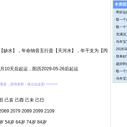
本类固
·
带好运
·
取一个
·
取一个
·
充满活
·
马年宝
·
202
【缺水】，年命纳音五行是【天河水】，年干支为【丙
劳碌命
·
简单好
·
超好听
个月10天后起运，阳历2029-05-26后起运
·
取一个
·
马年宝
解更多，咨询老师，请点击这里! <<<<<<
丑 己亥 己酉 己未 己巳
69 2079 2089 2099 2109
 54岁 64岁 74岁 84岁