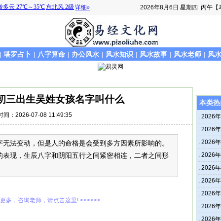
2026年8月6日
星期四
丙午【
|
塔罗占卜
|
八字算命
|
办公风水
|
风水知识
|
风水故事
|
风水老师
|
风
月初三出生吴姓女孩名字叫什么
本类热
时间：2026-07-08 11:49:35
.
202
.
202
.
202
字无法变动，但是人的命格是会受到多方因素所影响的。
的表现，生辰八字和阴阳五行之间紧密相连，二者之间形
.
202
.
202
.
202
.
202
解更多，咨询老师，请点击这里! <<<<<<
.
202
.
202