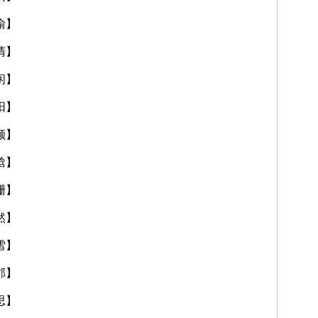
渝】
清】
闲】
阳】
颜】
晗】
珊】
然】
雪】
郡】
思】