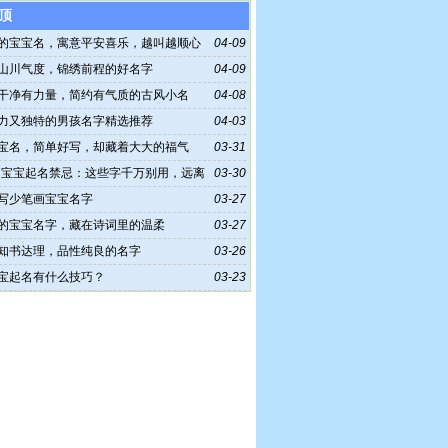
顶
的宝宝名，寓意平安喜乐，越叫越顺心
04-09
山川气度，锦绣前程的好名字
04-09
干净有力量，简约有气质的古风小名
04-08
力又独特的男孩名字精选推荐
04-03
宝名，简单好写，却藏着大大的福气
03-31
6马宝宝起名禁忌：这些字千万别用，远离
03-30
写少笔画宝宝名字
03-27
的宝宝名字，藏在诗词里的温柔
03-27
知书达理，品性纯良的名字
03-26
宝起名有什么技巧？
03-23