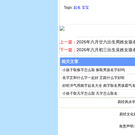
Tags:
起名
宝宝
上一篇：
2026年六月廿六出生周姓女孩
下一篇：
2026年六月初三出生吴姓女孩
相关文章
·
小孩子取焕字怎么取 焕取男孩名字好吗
·
名字芷和什么字一起好 芷跟什么字好听
·
好听洋气用彪字起名大全 彪字取名男孩霸气
·
小孩子取凡字怎么取 凡字怎么取名
易经风水
易经文化
免责声明