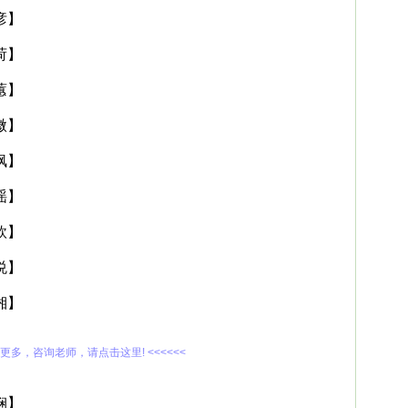
彦】
荷】
蕙】
微】
枫】
谣】
欣】
悦】
湘】
解更多，咨询老师，请点击这里! <<<<<<
娴】