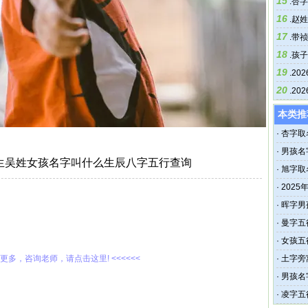
15
统一
.
杏字
16
.
赵姓
17
字
.
带祯
18
.
孩子
19
.
20
20
.
20
本类推
·
杏字取
·
男孩名
出生吴姓女孩名字叫什么生辰八字五行查询
匹配
·
旭字取
·
202
·
晖字男
美统一
·
曼字五
·
女孩五
解更多，咨询老师，请点击这里! <<<<<<
·
土字旁
·
男孩名
·
凌字五