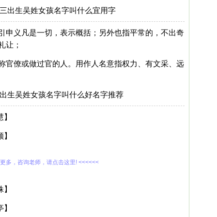
月初三出生吴姓女孩名字叫什么宜用字
引申义凡是一切，表示概括；另外也指平常的，不出奇
礼让；
称官僚或做过官的人。用作人名意指权力、有文采、远
初三出生吴姓女孩名字叫什么好名字推荐
慧】
颜】
解更多，咨询老师，请点击这里! <<<<<<
姝】
亭】