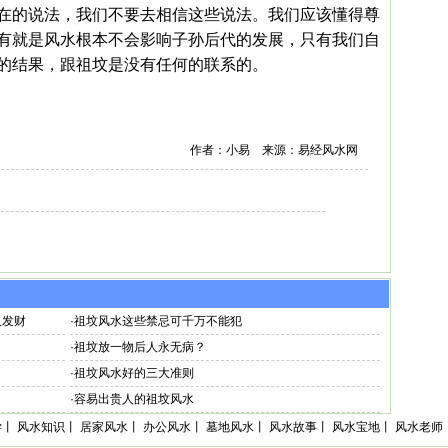
在的说法，我们不要去相信这些说法。我们应该懂得尊
有就是风水根本不会影响子孙后代的发展，只有我们自
的结果，跟祖坟是没有任何的联系的。
作者：小易 来源：易经风水网
又发财
·
祖坟风水这些禁忌可千万不能犯
·
祖坟放一物后人永无病？
·
祖坟风水好的三大准则
·
容易出贵人的祖坟风水
学
丨
风水知识
丨
居家风水
丨
办公风水
丨
墓地风水
丨
风水故事
丨
风水宝地
丨
风水老师