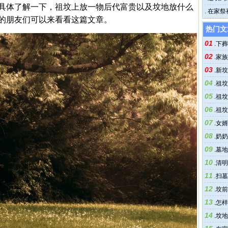
具体了解一下，祖坟上放一物后代富贵以及坟地放什么
.
在家祭
的朋友们可以来看看这篇文章。
热门文
01
.
下葬
02
.
家族
03
.
新坟
04
.
祖坟
05
.
祖坟
06
.
祖坟
07
.
女婿
08
样？
.
奶奶
09
.
墓地
10
.
清明
11
.
扫墓
12
.
坟前
13
.
怎样
14
.
坟地