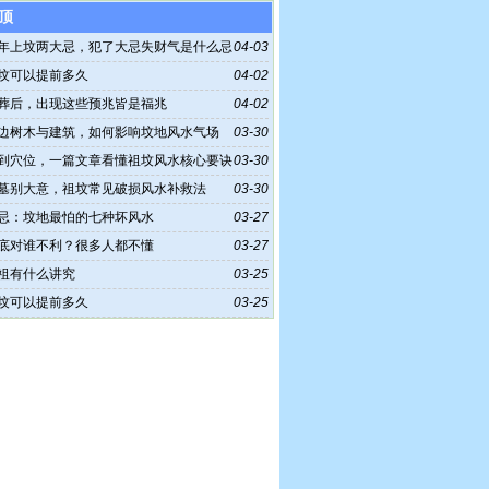
顶
年上坟两大忌，犯了大忌失财气是什么忌
04-03
坟可以提前多久
04-02
葬后，出现这些预兆皆是福兆
04-02
边树木与建筑，如何影响坟地风水气场
03-30
到穴位，一篇文章看懂祖坟风水核心要诀
03-30
墓别大意，祖坟常见破损风水补救法
03-30
忌：坟地最怕的七种坏风水
03-27
底对谁不利？很多人都不懂
03-27
祖有什么讲究
03-25
坟可以提前多久
03-25