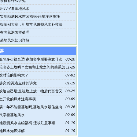
祭祖有什么讲究
用八字看墓地风水
实地勘测风水吉凶福祸-迁坟注意事项
扫墓别大意，祖坟常见破损风水补救法
有老鼠洞怎样处理
墓地风水知识详解
荐
般包多少钱合适 参加丧事后要注意什么
08-20
陪老婆上坟吗？女婿和上坟之间的关系怎
11-29
坟对谁的影响大？
07-01
讲究,给死者立碑的讲究
01-19
坟给自己增运,祖坟上放一物后代富贵又
08-25
土开坟的风水注意事项
03-09
满一年不能看墓地吗,墓地风水最佳坐向
08-26
八字看墓地风水
02-09
地勘测风水吉凶福祸-迁坟注意事项
01-19
地风水知识详解
01-19