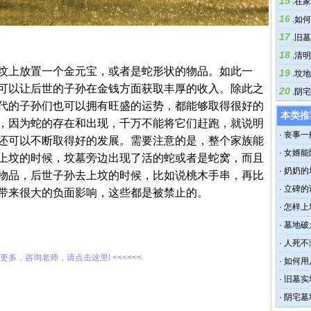
15
.
在家
16
.
如何
17
.
旧墓
18
.
清明
坟上放置一个金元宝，或者是蛇形状的物品。如此一
19
.
坟地
可以让后世的子孙在金钱方面获取丰厚的收入。除此之
20
.
阴宅
代的子孙们也可以拥有旺盛的运势，都能够取得很好的
本类推
，因为蛇的存在和出现，千万不能将它们赶跑，就说明
·
丧事一
还可以不断取得好的发展。需要注意的是，整个家族能
·
女婿能
上坟的时候，坟墓旁边出现了活的蛇或者是蛇窝，而且
样？
·
奶奶的
物品，后世子孙去上坟的时候，比如说桃木手串，再比
·
立碑的
带来很大的负面影响，这些都是被禁止的。
·
怎样上
发财
·
墓地破
·
人死不
解更多，咨询老师，请点击这里! <<<<<<
·
如何用
·
旧墓实
·
阴宅墓