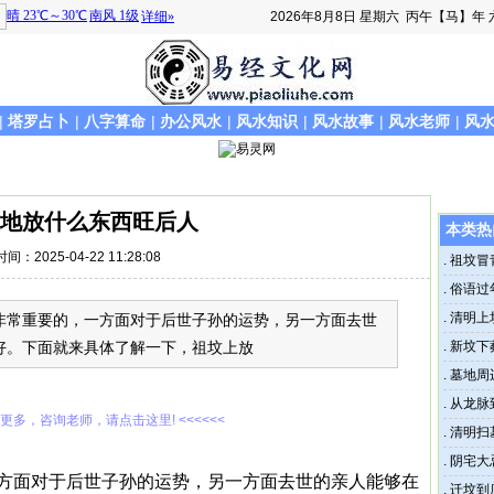
2026年8月8日
星期六
丙午【马】年 
|
塔罗占卜
|
八字算命
|
办公风水
|
风水知识
|
风水故事
|
风水老师
|
风
地放什么东西旺后人
本类热
时间：2025-04-22 11:28:08
.
祖坟冒
.
俗语过
讳？
.
清明上
非常重要的，一方面对于后世子孙的运势，另一方面去世
好。下面就来具体了解一下，祖坟上放
.
新坟下
.
墓地周
.
从龙脉
解更多，咨询老师，请点击这里! <<<<<<
.
清明扫
.
阴宅大
方面对于后世子孙的运势，另一方面去世的亲人能够在
.
迁坟到