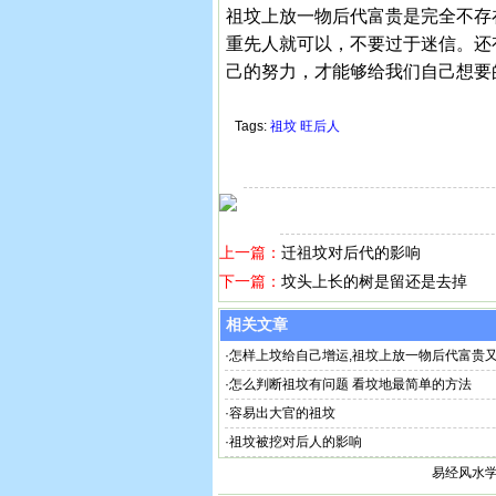
祖坟上放一物后代富贵是完全不存
重先人就可以，不要过于迷信。还
己的努力，才能够给我们自己想要
Tags:
祖坟
旺后人
上一篇：
迁祖坟对后代的影响
下一篇：
坟头上长的树是留还是去掉
相关文章
·
怎样上坟给自己增运,祖坟上放一物后代富贵
·
怎么判断祖坟有问题 看坟地最简单的方法
·
容易出大官的祖坟
·
祖坟被挖对后人的影响
易经风水