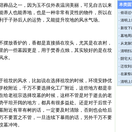
本类固
陪葬品之一，因为玉不仅外表温润美丽，可见自古以来
能养人也能养地，也是一种非常有灵性的物件，所以在
·
俗语过
利于子孙后人的运势，又能提升坟地的风水气场。
讳？
·
清明上
·
新坟下
·
墓地周
不摆放香炉的，香都是直接插在坟头，尤其是在农村，
·
从龙脉
里的一些墓园更是，用于焚香点烛，其实较好的是在坟
·
清明扫
风水。
·
阴宅大
·
迁坟到
·
在家祭
于祖坟的风水，比如说在选择祖坟的时候，环境安静优
·
清明上
学校附近，千万不要选择化工厂附近，这些地方都是非
在给老祖宗选择坟墓的时候，这样不管是对于逝去的老
势平坦开阔的地方，都具有很多益处。还是对于后世子
墓附近有草有树的话，一定要及时清除，否则也会给后
万不要置之不管，一旦连续下暴雨的话，另外千万不要
坟墓冲垮。