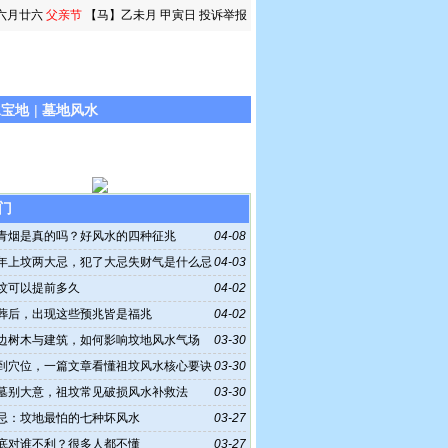
六月廿六
父亲节
【马】乙未月 甲寅日
投诉举报
水宝地
|
墓地风水
门
青烟是真的吗？好风水的四种征兆
04-08
年上坟两大忌，犯了大忌失财气是什么忌
04-03
坟可以提前多久
04-02
葬后，出现这些预兆皆是福兆
04-02
边树木与建筑，如何影响坟地风水气场
03-30
到穴位，一篇文章看懂祖坟风水核心要诀
03-30
墓别大意，祖坟常见破损风水补救法
03-30
忌：坟地最怕的七种坏风水
03-27
底对谁不利？很多人都不懂
03-27