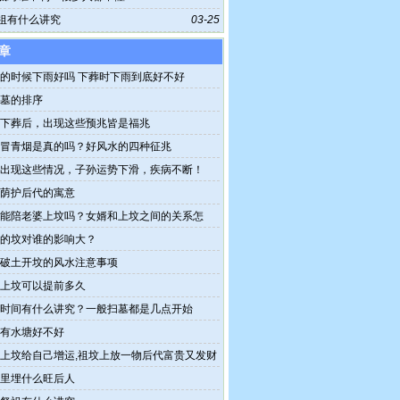
祖有什么讲究
03-25
章
的时候下雨好吗 下葬时下雨到底好不好
墓的排序
下葬后，出现这些预兆皆是福兆
冒青烟是真的吗？好风水的四种征兆
出现这些情况，子孙运势下滑，疾病不断！
荫护后代的寓意
能陪老婆上坟吗？女婿和上坟之间的关系怎
的坟对谁的影响大？
破土开坟的风水注意事项
上坟可以提前多久
时间有什么讲究？一般扫墓都是几点开始
有水塘好不好
上坟给自己增运,祖坟上放一物后代富贵又发财
里埋什么旺后人