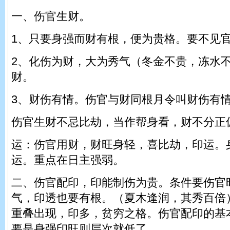
一、伤官生财。
1、只要身强而财有根，便为贵格。要不见
2、化伤为财，大为秀气（冬金不贵，冻水
财。
3、财伤有情。伤官与财同根月令叫财伤有
伤官生财不忌比劫，当作帮身看，财不分正
运：伤官用财，财旺身轻，喜比劫，印运。
运。重点在日主强弱。
二、伤官配印，印能制伤为贵。条件要伤官
气，印透也要有根。（夏木逢润，其秀百倍
重叠出现，印多，贫穷之格。伤官配印的基
要是身强印旺则层次就低了。