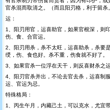
有官杀制刃带伤食而贵者，因为有印护，或
官杀混而取清之。（而且阳刃格，利于留杀
运：
1、阳刃用官，运喜助官，如果官根深，则
伤、食、合官运。
2、阳刃用杀，杀不太旺，运喜助杀，杀要
绶，伤、食也好。杀不重，伤食就不好了。
3、如果官杀一位浮在天干，则反喜财杀之
4、阳刃官杀并出，不论去官去杀，运喜制
运、官运为忌。
特殊格局：
1、丙生午月，内藏己土，可以克水，尤宜