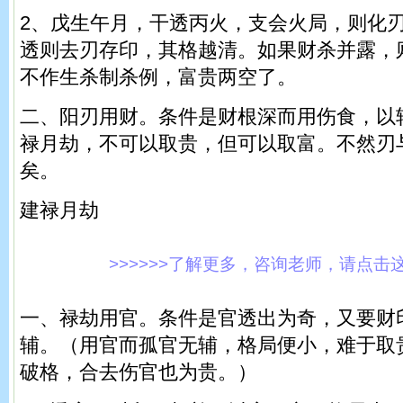
2、戊生午月，干透丙火，支会火局，则化
透则去刃存印，其格越清。如果财杀并露，
不作生杀制杀例，富贵两空了。
二、阳刃用财。条件是财根深而用伤食，以
禄月劫，不可以取贵，但可以取富。不然刃
矣。
建禄月劫
>>>>>>了解更多，咨询老师，请点击这里!
一、禄劫用官。条件是官透出为奇，又要财
辅。（用官而孤官无辅，格局便小，难于取
破格，合去伤官也为贵。）