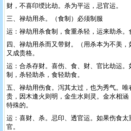
财，不喜印绶比劫。杀为平运，忌官运。
三、禄劫用杀。（食制）必须制服
运：禄劫用杀食制，食重杀轻，运来助杀。
四、禄劫用杀而又带财。（用杀本为不美，
又成贵格。
运：合杀存财。喜伤、食、财、官比劫运。
制，杀轻助杀，食轻助食。
五、禄劫用伤食。泻其太过，也为秀气。唯
贵，因木逢火则明，金生水则灵。金水相涵
特殊的。
运：喜财、杀。忌印、透官运。如果伤食太
官。