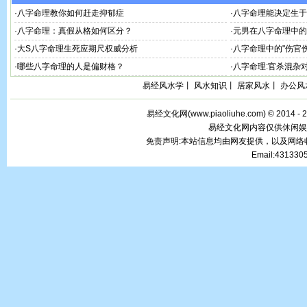
·
八字命理教你如何赶走抑郁症
·
八字命理能决定生于
·
八字命理：真假从格如何区分？
·
元男在八字命理中的
·
大S八字命理生死应期尺权威分析
·
八字命理中的"伤官
·
哪些八字命理的人是偏财格？
·
八字命理:官杀混杂
易经风水学
丨
风水知识
丨
居家风水
丨
办公风
易经文化网(
www.piaoliuhe.com
) © 2014 -
易经文化网内容仅供休闲娱
免责声明:本站信息均由网友提供，以及网
Email:43133