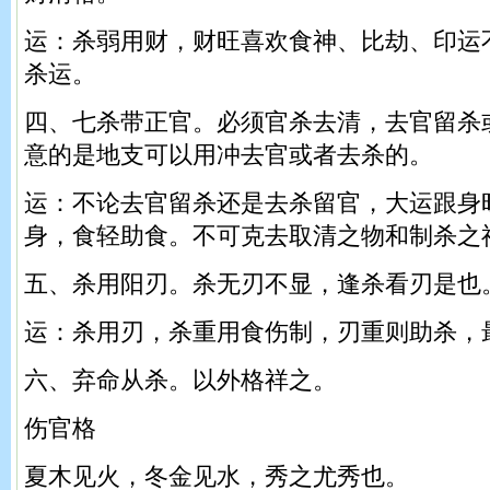
运：杀弱用财，财旺喜欢食神、比劫、印运
杀运。
四、七杀带正官。必须官杀去清，去官留杀
意的是地支可以用冲去官或者去杀的。
运：不论去官留杀还是去杀留官，大运跟身
身，食轻助食。不可克去取清之物和制杀之
五、杀用阳刃。杀无刃不显，逢杀看刃是也
运：杀用刃，杀重用食伤制，刃重则助杀，
六、弃命从杀。以外格祥之。
伤官格
夏木见火，冬金见水，秀之尤秀也。