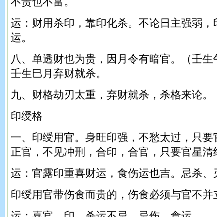
不贵也不富。
运：财用杀印，靠印化杀。不论日主强弱，
运。
八、单透财也为贵，因月令有暗官。（壬生
壬生巳月弃财就杀。
九、财格劫刃太重，弃财就杀，杀格来论。
印绶格
一、印绶用官。身旺印强，不愁太过，只要
正官，不见冲刑，合印，合官，只要官星清
运：官露印重喜财运，食伤运也吉。忌杀、
印绶用官带伤食而贵的，伤食必须与官不并
运：喜官、印、杀运不忌。忌伤、食运。