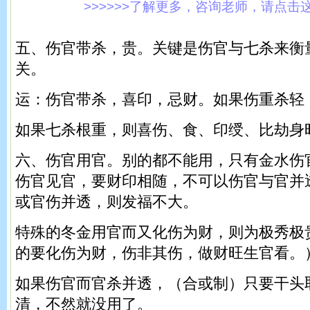
>>>>>>了解更多，咨询老师，请点击这里!
五、伤官带杀，贵。关键是伤官与七杀来衡
关。
运：伤官带杀，喜印，忌财。如果伤重杀轻
如果七杀根重，则喜伤、食、印绶、比劫身
六、伤官用官。别的都不能用，只有金水伤
伤官见官，要财印相随，不可以伤官与官并
或官伤并透，则发福不大。
特殊的冬金用官而又化伤为财，则为极秀极
的要化伤为财，伤非其伤，做财旺生官看。
如果伤官而官杀并透，（合或制）只要干头
清，不然就没用了。