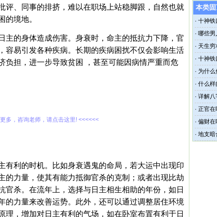
批评、同事的排挤，难以在职场上站稳脚跟，自然也就
本类固
困的境地。
·
十神铁
·
哪些男
日主的身体造成伤害。身衰时，命主的抵抗力下降，官
·
天生穷
，容易引发各种疾病。长期的疾病困扰不仅会影响生活
·
十神铁
济负担，进一步导致贫困 ，甚至可能因病情严重而危
·
为什么
·
什么样
·
详解八
·
正官在
解更多，咨询老师，请点击这里! <<<<<<
·
偏财在
为上等
·
地支暗
主有利的时机。比如身衰遇鬼的命局，若大运中出现印
主的力量，使其有能力抵御官杀的克制；或者出现比劫
抗官杀。在流年上，选择与日主相生相助的年份，如日
年的力量来改善运势。此外，还可以通过调整居住环境
原理，增加对日主有利的气场，如在卧室布置有利于日