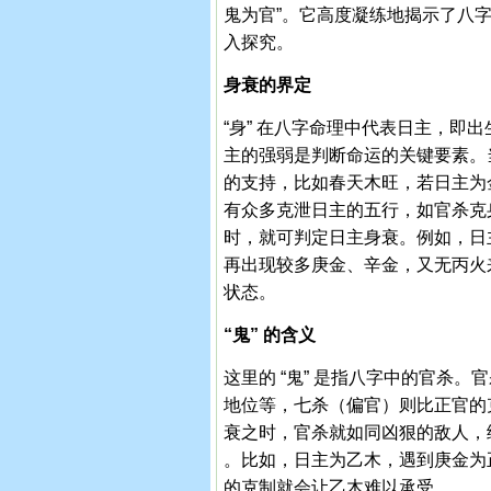
鬼为官”。它高度凝练地揭示了八
入探究。
身衰的界定
“身” 在八字命理中代表日主，即
主的强弱是判断命运的关键要素。
的支持，比如春天木旺，若日主为
有众多克泄日主的五行，如官杀克
时，就可判定日主身衰。例如，日
再出现较多庚金、辛金，又无丙火
状态。
“鬼” 的含义
这里的 “鬼” 是指八字中的官杀
地位等，七杀（偏官）则比正官的
衰之时，官杀就如同凶狠的敌人，给
。比如，日主为乙木，遇到庚金为
的克制就会让乙木难以承受。