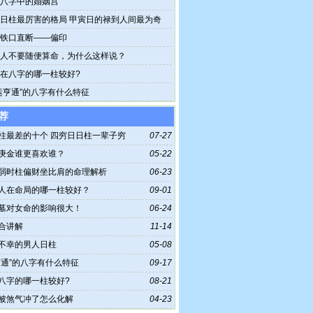
八字中的婚姻宫
日柱最厉害的格局 甲寅日的禄到人间最为奇
铁口直断——偏印
人不要随便算命，为什么这样说？
在八字的哪一柱较好?
运亨通”的八字有什么特征
荐
柱最差的十个 四穷日日柱一辈子穷
07-27
庚金谁更喜欢谁？
05-22
弱时柱偏财坐比肩的命理解析
06-23
人在命局的哪一柱较好？
09-01
墓对女命的影响很大！
06-24
合讲解
11-14
不幸的男人日柱
05-08
亨通”的八字有什么特征
09-17
八字的哪一柱较好?
08-21
被煞气冲了怎么化解
04-23