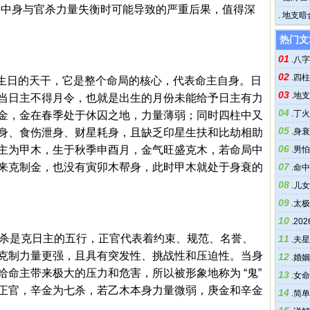
字中身与官杀力量失衡时可能导致的严重后果，值得深
为上等
.
地支暗
热门文
01
.
八字
02
.
四柱
出生日的天干，它是整个命局的核心，代表命主自身。日
03
.
地支
当日主不得月令，也就是出生的月份未能给予日主有力
04
.
丁火
金，金在春季处于休囚之地，力量薄弱；同时四柱中又
05
身、食伤泄身、财星耗身，且缺乏印星生扶和比劫相助
.
身衰
06
主为甲木，生于秋季申酉月，金气旺盛克木，若命局中
.
男怕
来克制金，也没有寅卯木帮身，此时甲木就处于身衰的
07
.
命中
08
.
儿女
09
.
太极
10
.
20
。官杀是克日主的五行，正官代表着约束、规范、名誉、
11
.
夫星
克制力量更强，且具有突发性、挑战性和压迫性。当身
12
.
婚姻
命主带来极大的压力和危害，所以被形象地称为 “鬼”
13
.
女命
正官，辛金为七杀，若乙木本身力量微弱，庚金和辛金
14
.
简单