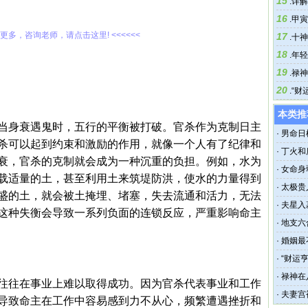
15
.
详解
16
.
甲寅
解更多，咨询老师，请点击这里! <<<<<<
17
.
十神
18
.
年轻
19
.
禄神
20
.
“财
本类推
当身衰遇鬼时，五行的平衡被打破。官杀作为克制日主
·
男命日
杀可以起到约束和激励的作用，就像一个人有了纪律和
·
丁火和
衰，官杀的克制就会成为一种沉重的负担。例如，水为
·
女命身
载适量的土，甚至利用土来筑堤防洪，使水的力量得到
·
太极贵
盛的土，就会被土掩埋、堵塞，失去流通和活力，无法
·
夫星入
这种失衡会导致一系列负面的连锁反应，严重影响命主
·
地支六
·
婚姻最
·
“财运
·
禄神在
往往在事业上难以取得成功。因为官杀代表事业和工作
·
夫妻宫
导致命主在工作中容易感到力不从心，频繁遭遇挫折和