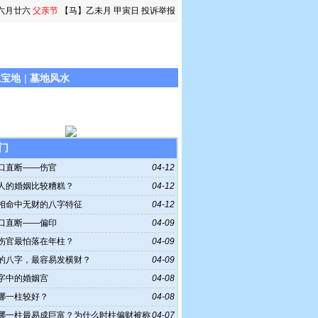
六月廿六
父亲节
【马】乙未月 甲寅日
投诉举报
水宝地
|
墓地风水
门
口直断——伤官
04-12
人的婚姻比较糟糕？
04-12
相命中无财的八字特征
04-12
口直断——偏印
04-09
伤官最怕落在年柱？
04-09
的八字，最容易发横财？
04-09
字中的婚姻宫
04-08
哪一柱较好？
04-08
哪一柱最易成巨富？为什么时柱偏财被称
04-07