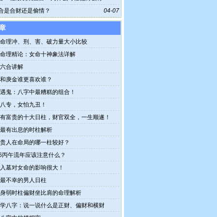
富格
合是合财还是偷情？
04-07
章
命理冲、刑、害、破力量大小比较
命理精论：女命十神象法详解
六合讲解
和庚金谁更喜欢谁？
遇鬼：八字中最糟糕的组合！
八专，女怕九丑！
有富贵的十大日柱，财官双全，一生顺遂！
最有出息的时柱解析
贵人在命局的哪一柱较好？
26丙午流年应该注意什么？
入墓对女命的影响很大！
最不幸的男人日柱
身弱时柱偏财坐比肩的命理解析
学八字：说一说什么是正财、偏财和横财