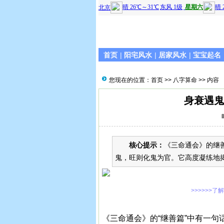
首页
|
阳宅风水
|
居家风水
|
宝宝起名
您现在的位置：
首页
>>
八字算命
>> 内容
身衰遇鬼
核心提示：
《三命通会》的继
鬼，旺则化鬼为官。它高度凝练地
>>>>>>了
《三命通会》的“继善篇”中有一句话