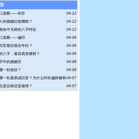
顶
口直断——伤官
04-12
人的婚姻比较糟糕？
04-12
相命中无财的八字特征
04-12
口直断——偏印
04-09
伤官最怕落在年柱？
04-09
的八字，最容易发横财？
04-09
字中的婚姻宫
04-08
哪一柱较好？
04-08
哪一柱最易成巨富？为什么时柱偏财被称
04-07
富格
合是合财还是偷情？
04-07