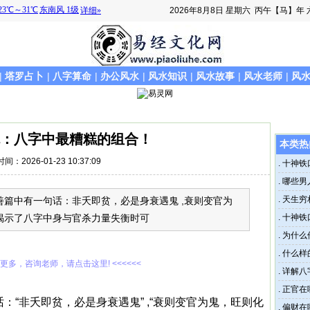
2026年8月8日
星期六
丙午【马】年 
|
塔罗占卜
|
八字算命
|
办公风水
|
风水知识
|
风水故事
|
风水老师
|
风
：八字中最糟糕的组合！
本类热
时间：2026-01-23 10:37:09
.
十神铁
.
哪些男
.
天生穷
善篇中有一句话：非夭即贫，必是身衰遇鬼 ,衰则变官为
揭示了八字中身与官杀力量失衡时可
.
十神铁
.
为什么
.
什么样
解更多，咨询老师，请点击这里! <<<<<<
.
详解八
.
正官在
：“非夭即贫，必是身衰遇鬼” ,“衰则变官为鬼，旺则化
.
偏财在