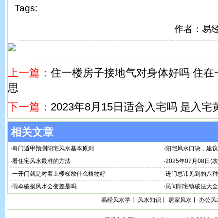
Tags:
作者：易
上一篇：
住一楼房子接地气对身体好吗 住在
思
下一篇：
2023年8月15日适合入宅吗 是入
相关文章
·
奇门遁甲预测阳宅风水基本原则
·
阳宅风水口诀，建议
·
看住宅风水最准的方法
·
2025年07月08日(
·
一开门就是对着上楼梯放什么植物好
·
进门忌讳见到的八种
·
雨伞破损风水会变差是吗
·
民间阳宅镇破法大全
易经风水学
丨
风水知识
丨
居家风水
丨
办公风